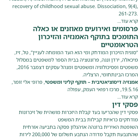
recovery of childhood sexual abuse. Dissociation, 9(4),
261-273.
קרא עוד…
פרסומים ואירועים מאוזנים או כאלה
התומכים בתוקף האמנזיה והזיכרון
הטראומטיים
“סוגית הזיכרון המודחק ומי הוא העד המומחה לעניין”, טל, זיו,
מיכאלה, ירדן ונגה, פרזנטציה בבית הספר למשפטים במסלול
משפטים ופסיכולוגיה ומשפטים ומנהל עסקים דצמבר 2016,
המרכז הבינתחומי, הרצליה.
אמנזיה דיסוציאטיבית – תוקף קליני ומשפטי
, פרופ׳ אלי זומר,
19.5.16, מרכז רפואי העמק, עפולה
קרא עוד…
פסקי דין
פסקי דין שהכריעו בעד קבלת היזכרות מושהית של זיכרונות
מודחקים כראיות קבילות בבית המשפט
השופטת האירית ברונהה או׳הנלון פסקה בתביעה אזרחית
שהתנבעת תקבל מדודה הנתבע תשלום של 200,000 לירות