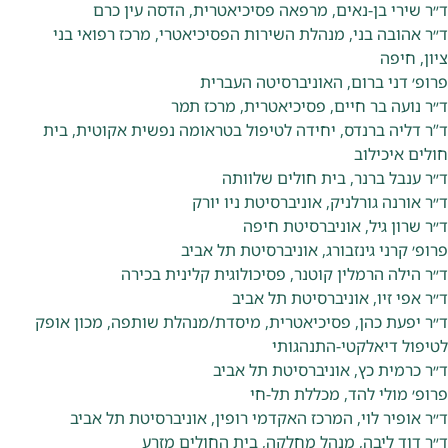
ד״ר שירי בן-נאים, מרפאה פסיכיאטרית, הדסה עין כרם
ד״ר אהובה בני, מנהלת השירות הפסיכיאטרי, מרכז רפואי בני
ציון, חיפה
פרופ׳ דני ברום, האוניברסיטה העברית
ד״ר נועה בר חיים, פסיכיאטרית, מרכז תמר
ד”ר דליה ברנדס, יחידה לטיפול בטראומה נפשית אקוטית, בית
חולים איכילוב
ד״ר ענבל ברנר, בית חולים שלוותה
ד״ר אורנה גורלניק, אוניברסיטת ניו יורק
ד״ר שרון גיל, אוניברסיטת חיפה
פרופ׳ קרני גינזבורג, אוניברסיטת תל אביב
ד״ר הילה הרמלין קוטנר, פסיכולוגית קלינית בכירה
ד״ר אפי זיו, אוניברסיטת תל אביב
ד״ר יפעת כהן, פסיכיאטרית, מיסדת/מנהלת שותפה, מכון אופק
לטיפול דיאלקטי-התנהגותי
ד״ר כרמית כץ, אוניברסיטת תל אביב
פרופ׳ מולי להד, מכללת תל-חי
ד״ר אופיר לוי, המרכז האקדמי רופין, אוניברסיטת תל אביב
ד״ר דוד ליבה, מנהל מחלקה, בית החולים מזרע