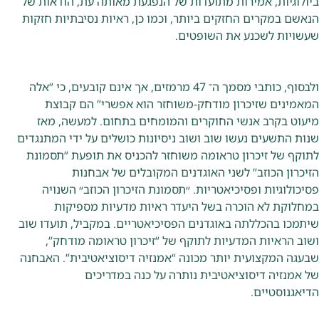
ביולוגיות, אמירות מתועדות של הנפגעת מאותה עת, הודאות של
הנאשם במקרים החזקים ביותר, וכמו כן, ראיות נסיבתיות חזקות
שעשויות לשכנע את השופטים.
ולבסוף, כותבי מסמך ה־ 47 מרמזים, אך אינם קובעים, כי “אלה
המאמינים שזיכרון מודחק-משוחזר הוא אפשרי” הם קבוצת
מיעוט בקרב אנשי החוקרים והמומחים בתחום. למעשה, מאז
שנות התשעים נעשו שוב ושוב ניסיונות כושלים על ידי המתנגדים
לתוקף של זיכרון טראומה משוחזר להכניס את תופעת “תסמונת
הזיכרון הכוזב” לשני האוגדנים המקובלים של אבחנות
פסיכולוגיות ופסיכיאטריות. ״תסמונת הזיכרון הכוזב״ השנויה
במחלוקת לא הוכרה בשל היעדר ראיות מדעיות מספיקות
שיתמכו בהכללתה באוגדנים הפסיכיאטריים. במקביל, תועדו שוב
ושוב הראיות המדעיות לתוקף של “זיכרון טראומה מודחק”,
שבעגה המקצועית יותר מכונה “אמנזיה דיסוציאטיבית”. האבחנה
של אמנזיה דיסוציאטיבית נותרה על כנה במדריכים
הדיאגנוסטיים.