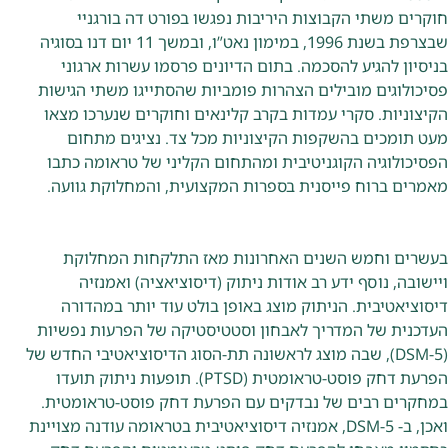
חוקרים משתי הקבוצות היריבות נפגשו בפורט דה בורגניי
שבצרפת בשנת 1996, במימון נאט”ו, ובמשך 11 יום דנו בסוגיה
בניסיון להגיע להסכמה. בתום הדיונים פרסמו עשרות ארגוני
פסיכולוגים מובילים הצהרות פומביות שהסתייגו משתי הגישות
הקיצוניות. סקרי עמדות בקרב קלינאים וחוקרים שנערכו מצאו
מעט תומכים בהשקפות הקיצוניות מכל צד. נציגים מתחום
הפסיכולוגיה הקוגניטיבית ומהתחום הקליני של טראומה כתבו
מאמרים ברוח פייסנית בספרות המקצועית, והמחלוקת גוועה.
בעשרים וחמש השנים האחרונות מאז התלקחות המחלוקת
ויישובה, נוסף ידע רב אודות ניתוק (דיסוציאציה) ואמנזיה
דיסוציאטיבית. הניתוק מוצג באופן בולט עוד יותר במהדורה
העדכנית של המדריך לאבחון וסטטיסטיקה של הפרעות נפשיות
(DSM-5), שבה מוצג לראשונה תת-הסוג הדיסוציאטיבי החדש של
הפרעת דחק פוסט-טראומטית (PTSD). תופעות ניתוק תועדו
במחקרים רבים של נבדקים עם הפרעת דחק פוסט-טראומטית.
ואכן, ב- DSM-5, אמנזיה דיסוציאטיבית בטראומה עודנה מצויינת