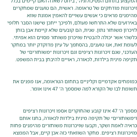
המקצוע בתחום הפסיכולוגיה”, ביחס לשאלה האם קיימים בכלל
זיכרונות מודחקים של טראומה. ראשית, הם טוענים שמחקרים
מהימנים מראים כי אנשים עשויים להאמין אמונת שווא
באירועים שלא התרחשו מעולם, ולפיכך ייתכן שישנו הסבר חלופי
לזיכרון משוחזר נתון. שנית, הם קובעים שלא קיימת אבן בוחן
כלשהי אשר יכולה להבטיח שזיכרון משוחזר מסוים הוא אמיתי.
לעומת זאת, אנו טוענים, בהסתמך על עיון מדוקדק יותר במחקר
העדכני, שגם זיכרונות רציפים וגם זיכרונות ״משוחזרים״ של
תקיפה מינית בילדות, לכאורה, ראויים להיבחן בבית המשפט.
כמומחים אקדמיים וקליניים בתחום הטראומה, אנו מפנים את
תשומת לבו של הקורא למה שמסמך ה־ 47 אינו אומר.
מסמך ה־ 47 אינו קובע שהחוקרים אספו זיכרונות רציפים
ו״משוחזרים״ של תקיפה מינית בילדות לכאורה, בחנו אותם
כראיה לאמת ושקר, וקבעו שזיכרונות משוחזרים מהימנים פחות
מזיכרונות רציפים. מחקר השוואתי כזה אכן קיים, אבל הממצא