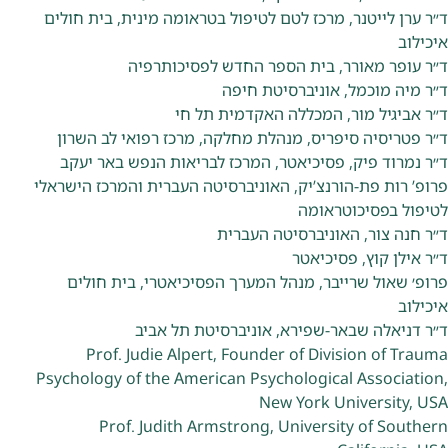
ד״ר ערן לייטנר, מרכז לטם לטיפול בטראומה מינית, בית חולים
איכילוב
ד״ר עופר מאורר, בית הספר החדש לפסיכותרפיה
ד״ר מיה מוכמל, אוניברסיטת חיפה
ד״ר אביגיל מור, המכללה האקדמית תל חי
ד״ר פטריסיה סיפריס, מנהלת מחלקה, מרכז רפואי לב השרון
ד״ר נמרוד פיק, פסיכיאטר, המרכז לבריאות הנפש באר יעקב
פרופ’ רות פת-הורנצ’יק, האוניברסיטה העברית והמרכז הישראלי
לטיפול בפסיכוטראומה
ד״ר חנה צור, האוניברסיטה העברית
ד״ר אילן קוץ, פסיכיאטר
פרופ׳ שאול שרייבר, מנהל המערך הפסיכיאטרי, בית חולים
איכילוב
ד״ר דניאלה שבאר-שפירא, אוניברסיטת תל אביב
Prof. Judie Alpert, Founder of Division of Trauma
Psychology of the American Psychological Association,
New York University, USA
Prof. Judith Armstrong, University of Southern