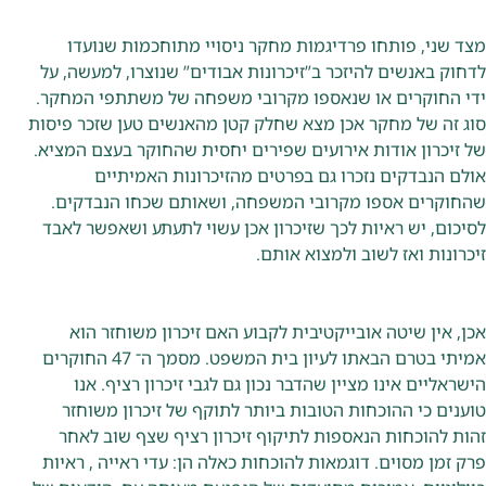
מצד שני, פותחו פרדיגמות מחקר ניסויי מתוחכמות שנועדו
לדחוק באנשים להיזכר ב”זיכרונות אבודים” שנוצרו, למעשה, על
ידי החוקרים או שנאספו מקרובי משפחה של משתתפי המחקר.
סוג זה של מחקר אכן מצא שחלק קטן מהאנשים טען שזכר פיסות
של זיכרון אודות אירועים שפירים יחסית שהחוקר בעצם המציא.
אולם הנבדקים נזכרו גם בפרטים מהזיכרונות האמיתיים
שהחוקרים אספו מקרובי המשפחה, ושאותם שכחו הנבדקים.
לסיכום, יש ראיות לכך שזיכרון אכן עשוי לתעתע ושאפשר לאבד
זיכרונות ואז לשוב ולמצוא אותם.
אכן, אין שיטה אובייקטיבית לקבוע האם זיכרון משוחזר הוא
אמיתי בטרם הבאתו לעיון בית המשפט. מסמך ה־ 47 החוקרים
הישראליים אינו מציין שהדבר נכון גם לגבי זיכרון רציף. אנו
טוענים כי ההוכחות הטובות ביותר לתוקף של זיכרון משוחזר
זהות להוכחות הנאספות לתיקוף זיכרון רציף שצף שוב לאחר
פרק זמן מסוים. דוגמאות להוכחות כאלה הן: עדי ראייה , ראיות