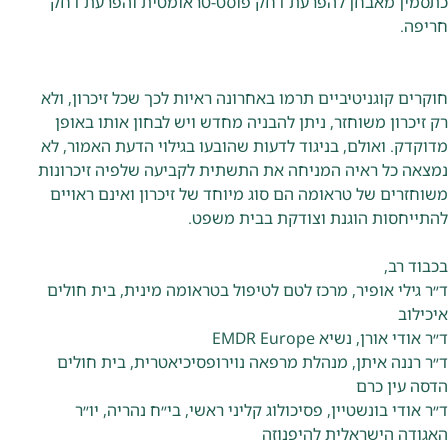
כתסמין מאבחן להפרעת דחק פוסט-טראומטית והפרעת דחק
חריפה.
חוקרים קוגניטיביים תרמו באחרונה ראיות לכך שכל זיכרון, ולא
רק זיכרון משוחזר, ניתן להבניה מחדש ויש לבחון אותו באופן
מדוקדק. ואולם, בניגוד לדעות שהובעו בגילוי הדעת האמור, לא
נמצאה כל ראיה המניחה את התשתית לקביעה שלפיה זיכרונות
משוחזרים של טראומה הם סוג מיוחד של זיכרון ואינם ראויים
להתייחסות הוגנת וצודקת בבית משפט.
בכבוד רב,
ד״ר גילי אופיר, מרכז לטם לטיפול בטראומה מינית, בית חולים
איכילוב
ד״ר אודי אורן, נשיא EMDR Europe
ד״ר רננה איתן, מנהלת מרפאה נוירופסיכיאטרית, בית חולים
הדסה עין כרם
ד״ר אודי בונשטיין, פסיכולוג קליני ראשי, בי״ח נהריה, יו״ר
האגודה הישראלית להיפנוזה