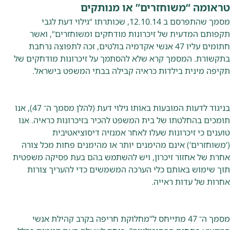
טראומה “משוחזרים” או מנותקים
מסמך שהתפרסם ב 12.10.14, שכותרתו “גילוי דעת לגבי
תקפותם המדעית של זיכרונות מודחקים ומשוחזרים”, ואשר
חתומים עליו 47 אנשי אקדמיה בולטים, זכה לתפוצה נרחבת
בתקשורת. המסמך קרא שלא להסתמך על זיכרונות מודחקים של
תקיפה מינית בילדות כראיה קבילה בבתי המשפט בישראל.
בניגוד לדעות המובעות באותו גילוי דעת (להלן מסמך ה־ 47), אנו
תומכים בהחלטתו של בית המשפט להכיר בזיכרונות כראיה. אנו
טוענים כי זיכרונות שעלו לאחר אמנזיה דיסוציאטיבית
(‘משוחזרים’) אינם מהימנים יותר או מהימנים פחות מכל צורה
אחרת של אחזור זיכרון, ויש להשתמש בהם בעת פסיקה משפטית
תוך שימוש באותם כלי הערכה המשמשים כדי להעריך צורות
אחרות של עדות ראייה.
מסמך ה־ 47 מתייחס ל”מחלוקת חריפה בקרב קהילת אנשי