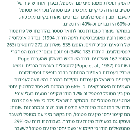
להפיק תועלת ממגע מיני עם המטפל, ובערך אותו שיעור של
משיבים הודה כי קיים מגע מיני עם מטופל נוכחי או מטופל
לשעבר. מבין הפסיכולוגים הבריטים שהודו בקיום מגע כזה,
כ-60% היו גברים וכ-40% היו נשים.
במחקר שנערך כעבודת גמר לתואר מסטר בהדרכתו של פרופסור
שמשון רובין מאוניברסיטת חיפה (דרור, 1994), נבדקה אוכלוסיה
של רופאים ופסיכולוגים. הופצו 535 שאלונים, 272 לרופאים ו263
לפסיכולוגים. הוחזרו 183 (34%) ומתוכם נכנסו למדגם המחקרי
הסופי 167 שאלונים. דרור השתמש בשאלון שהעבירו Pope
ושותפיו (Pope et al., 1987) למטפלים בארצות הברית. נמצא
שכלל העמדות האתיות הרווחות בקרב רופאים ופסיכולוגים
קליניים בישראל הן עמדות מקילות בהרבה בהשוואה לעמדות
העמיתים האמריקאים. כ- 66% מן המדגם לא פסל לחלוטין יחסי
מין בין מטופל למטפל וכ-17% הודו שקיימו מגעים בעלי אופי
ארוטי עם מטופליהם. המחקר הישראלי גילה כי 9.5% מהמדגם
חזרו על התנהגות מינית לא הולמת שוב ושוב ובמתכונות שונות:
הם קיימו יחסי מין עם מטופל, היו בקשר מיני עם מטופל לשעבר
ועסקו גם בפעילות מינית עם מודרך. בעבודה זו דווח שכ-29%
מהנשאלים הודו כי קיימו אי פעם יחסי מין עם מטופל לשעבר.