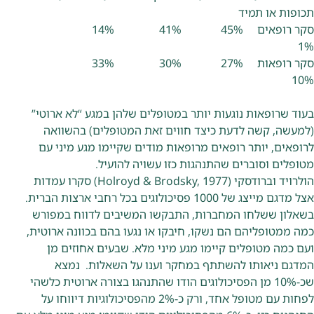
תכופות או תמיד
סקר רופאים 45% 41% 14%
1%
סקר רופאות 27% 30% 33%
10%
בעוד שרופאות נוגעות יותר במטופלים שלהן במגע “לא ארוטי”
(למעשה, קשה לדעת כיצד חווים זאת המטופלים) בהשוואה
לרופאים, יותר רופאים מרופאות מודים שקיימו מגע מיני עם
מטופלים וסוברים שהתנהגות כזו עשויה להועיל.
הולרויד וברודסקי (Holroyd & Brodsky, 1977) סקרו עמדות
אצל מדגם מייצג של 1000 פסיכולוגים בכל רחבי ארצות הברית.
בשאלון ששלחו המחברות, התבקשו המשיבים לדווח במפורש
כמה ממטופליהם הם נשקו, חיבקו או נגעו בהם בכוונה ארוטית,
ועם כמה מטופלים קיימו מגע מיני מלא. שבעים אחוזים מן
המדגם ניאותו להשתתף במחקר וענו על השאלות. נמצא
שכ-10% מן הפסיכולוגים הודו שהתנהגו בצורה ארוטית כלשהי
לפחות עם מטופל אחד, ורק כ-2% מהפסיכולוגיות דיווחו על