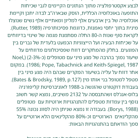
לבצע אקסטרפולציה מתוך הנתונים הקיימים לגבי שכיחות
התופעה באוכלוסיה הכללית, הוסק שבארה”ב לבדה יתכן וקיימת
אוכלוסיה של בין ארבעים אלף למליון ומאתיים אלף נשים שנוצלו
מינית בתוך יחסי נאמנות, כדוגמת פסיכותרפיה (Rutter, 1989).
לקראת סוף שנות ה-80 החלה מסתמנת מגמה של שינוי בדיווחים
על שכיחות הבעיה ועל הייצוגיות הכמעט בלעדית של גברים בין
הפוגעים. בחלק מהמחקרים דווח שפסיכולוגים מדווחים על
שיעור נמוך בהרבה של מגע מיני עם מטופלים (כ-2-3%) (Noel,
1986; Pope, Tabachnick and Keith-Spiegel, 1987). במקום
אחר דווח על עליה בשיעור המקרים שבהם היה מגע מיני בין
מטפל למטופל בני אותו מין (Bates & Brodsky, 1989, p.127).
בעבודת דוקטורט שהוגשה ב-1988 לאוניברסיטת קליפורניה
בלוס-אנג’לס ושהתבססה על 2132 משיבים, נמצא קשר חשוב
נוסף בין עמדות מטפלים להתנהגויות ארוטיות עם מטופלים
(Borys, 1988). בעבודה זו נמצא שניתן היה לסווג נכונה 55%
מהקלינאים הארוטיים וכ-80% מהקלינאים הלא ארוטיים על
סמך הודאתם בהתנהגויות הבאות: