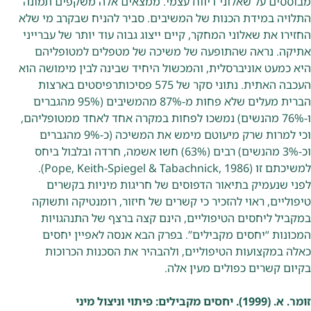
מבוססים על שאלוני דיווח עצמי. ממצאים אלה משקפים תמונה
התלויה במידת הכנות של המשיבים. סביר להניח שבקרב מי שלא
החזירו את שאלוני המחקר, קיים ייצוג גבוה עוד יותר של עברייני
אתיקה. נראה שהתופעה של משיכה של מטפלים למטופליהם
היא כמעט אוניברסלית, והמכשול היחיד שבינה לבין מימושה הוא
העכבה האתית. נתוני סקר של 575 פסיכותרפיסטים בארצות
הברית מעלים שלא פחות מ-87% מהמשיבים (95% מהגברים
ו-76% מהנשים) נמשכו לפחות במקרה אחד לאחד ממטופליהם,
וכי למרות שרק מיעוטם מימש את המשיכה (כ-9% מהגברים
וכ-3% מהנשים) רבים (63%) חשו אשמה, חרדה ובלבול ביחס
למשיכתם זו (Pope, Keith-Spiegel & Tabachnick, 1986).
לפני שנעמיק בתיאור הדפוסים של חריגות מיניות בקשרים
טיפוליים, ראוי להזכיר כי קשרים של חיזור, רומנטיקה ותשוקה
במקביל ליחסים הטיפוליים, הינם קצה ברצף של התנהגויות
המכונות “יחסים מקבילים”. בפרק הבא אנסה לאפיין יחסים
כאלה במקצועות הטיפוליים, ולהבהיר את הסכנות הכרוכות
בקיום קשרים כפולים מעין אלה.
זומר. א. (1999). יחסים מקבילים: פיתוי וניצול מיני