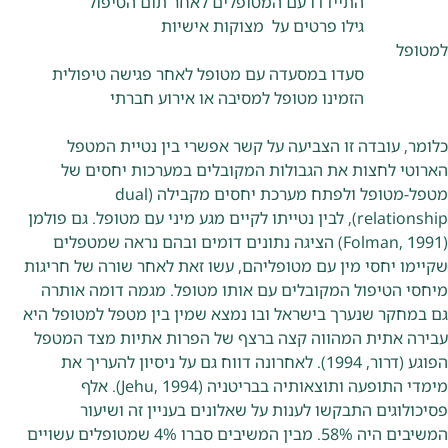
התיידדו עם המטופלים לאחר תום הטיפול
גילו פרטים על מצוקות אישיות
למטופל
סעדו במסעדה עם מטופל לאחר פגישה טיפולית
הזמינו מטופל למסיבה או אירוע חברתי
כלומר, עובדה זו הצביעה על קשר אפשרי בין נטיית המטפל
הארוטי לחצות את הגבולות המקובלים במערכות יחסים של
מטפל-מטופל ולפתח מערכת יחסים מקבילה (dual
relationship), לבין נטייתו לקיים מגע מיני עם מטופל. גם פולמן
(Folman, 1991) הציגה נתונים דומים ובהם נראה שמטפלים
שקיימו יחסי מין עם מטופליהם, עשו זאת לאחר שורה של חריגות
מיחסי הטיפול המקובלים עם אותו מטופל. מגמה דומה אותרה
גם במחקר שנערך בישראל ובו נמצא שמין בין מטפל למטופל היא
עבירה אתית המהווה קצה ברצף של הפרות אתיות מצד המטפל
הפוגע (דרור, 1994). לאחרונה דווח גם על ניסיון להעריך את
מימדי התופעה ותוצאותיה בבריטניה (Jehu, 1994). אלף
פסיכולוגים התבקשו לענות על שאלונים בעניין זה ושיעור
המשיבים היה 58%. מבין המשיבים סברו 4% שמטופלים עשויים