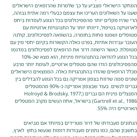
המחקר הישראלי מצביע על כך שלמרות שהרופאים הישראלים
שענו על השאלונים העריכו את עצמם כבעלי רמה אתית גבוהה,
הרי שהיו מקלים יותר מהפסיכולוגים בכל הנוגע לעמדות ביחס
לארוטיקה בטיפול, דיווחו יותר על התנהגויות ארוטיות עם
מטופלים ושפטו פחות בחומרה, בהשוואה לפסיכולוגים, קולגה
העובר עבירות אתיות, בפרט כאלה הקשורות בקיום יחסי מין עם
מטופלת. כאשר הישווה דרור את הרופאים לפסיכולוגים במדגמו
בכל הנוגע להודאה בהתנהגויות מיניות, הוא מצא שכ-10%
מהפסיכולוגים הודו שהם מטפלים ארוטיים, לעומת יותר מרבע
מכלל הרופאים שהודו בהתנהגויות כאלה. הממצאים הישראלים
שונים ממה שדווח בצפון אמריקה גם בכל הנוגע להבדלים בין
גברים לנשים. בעוד שבצפון אמריקה כ-90% מהמטפלים
המנצלים מינית הם גברים (Holroyd & Brodsky, 1977;
Gartrell et al., 1986) בישראל, אחוז הנשים מקרב המטפלים
הארוטיים היה 55%.
הנתונים מעבודתו של דרור מטרידים במיוחד אם מביאים
בחשבון שהם, כמו נתונים מעבודות דומות שנעשו בחוץ לארץ,