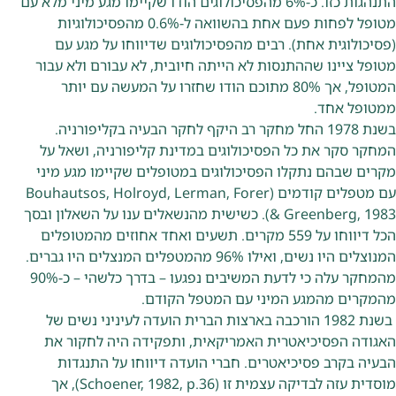
התנהגות כזו. כ-6% מהפסיכולוגים הודו שקיימו מגע מיני מלא עם
מטופל לפחות פעם אחת בהשוואה ל-0.6% מהפסיכולוגיות
(פסיכולוגית אחת). רבים מהפסיכולוגים שדיווחו על מגע עם
מטופל ציינו שההתנסות לא הייתה חיובית, לא עבורם ולא עבור
המטופל, אך 80% מתוכם הודו שחזרו על המעשה עם יותר
ממטופל אחד.
בשנת 1978 החל מחקר רב היקף לחקר הבעיה בקליפורניה.
המחקר סקר את כל הפסיכולוגים במדינת קליפורניה, ושאל על
מקרים שבהם נתקלו הפסיכולוגים במטופלים שקיימו מגע מיני
עם מטפלים קודמים (Bouhautsos, Holroyd, Lerman, Forer
& Greenberg, 1983). כשישית מהנשאלים ענו על השאלון ובסך
הכל דיווחו על 559 מקרים. תשעים ואחד אחוזים מהמטופלים
המנוצלים היו נשים, ואילו 96% מהמטפלים המנצלים היו גברים.
מהמחקר עלה כי לדעת המשיבים נפגעו – בדרך כלשהי – כ-90%
מהמקרים מהמגע המיני עם המטפל הקודם.
בשנת 1982 הורכבה בארצות הברית הועדה לעיניני נשים של
האגודה הפסיכיאטרית האמריקאית, ותפקידה היה לחקור את
הבעיה בקרב פסיכיאטרים. חברי הועדה דיווחו על התנגדות
מוסדית עזה לבדיקה עצמית זו (Schoener, 1982, p.36), אך