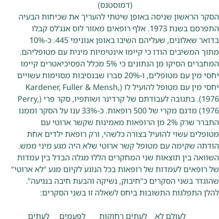
(דמוסטנס)
הסקר הראשון שניסה באופן שיטתי להעריך את שכיחות הבעיה
התפרסם בשנת 1973. אלף רופאים מאזור לוס אנג’לס קבלו
בדואר שאלונים, שעליהם השיבו באופן אנונימי 445. כ-10%
מתוך המשיבים הודו כי קיימו אינטימיות מינית עם מטופליהם.
המחברים הסיקו מן הנתונים כי 5% מכלל הפסיכיאטרים קיימו
יחסי מין עם מטופלים, ו-20% סברו שבנסיבות מסוימות עשויים
יחסי מין עם מטופל להועיל לו (Kardener, Fuller & Mensh,
1976). בתגובה לעבודתם של קרדינר ושותפיו, סקר פרי (Perry,
1976) מדגם מקרי של 500 רופאות. כ-33% ענו על הסקר וממנו
התברר שרק 2% מן הרופאות מאמינות שקשר ארוטי עם
מטופלים עשוי להועיל בצורה כלשהי, ורק רופאת ילדים אחת
הודתה שקימה עם מטופל קשר ארוטי שלא היה מגע מיני ממש.
השוואה בין תוצאות שני המחקרים הללו מגלה הבדל בין עמדות
של רופאים לעמדות של רופאות בכל הנוגע לקיום מגע “לא ארוטי”
שהוגדר בשני הסקרים כ”חיבוק, נשיקה והבעת חיבה בנגיעה”.
להלן התפלגות התשובות ביחס לשאלה זו בשני הסקרים:
לעולם לא לעתים רחוקות לפעמים לעתים