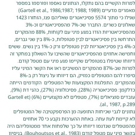
למרות הקשיים בהם נתקלו, הנתונים נאספו ופורסמו במספר
מאמרים מדעיים (Gartell et al., 1986;1987; 1988; 1989)
שגילו כי מתוך 5574 פסיכיאטרים שאליהם פנו, הוחזרו 1423
שאלונים כשרים. התברר שכ-7% מהפסיכיאטרים וכ-3%
מהפסיכיאטריות הודו במגע מיני עם לקוחות, 88% מהמקרים
התרחשו בין פסיכיאטרים לבין מטופלות, כ-8% בין שני גברים,
כ-4% בין פסיכיאטריות לבין מטופלים ורק כ-1% בין נשים. ששים
וחמישה אחוזים מהפסיכיאטרים שהשיבו על השאלון במחקר זה
דיווחו שטיפלו במטופלים שקיימו מגע מיני עם מטפל קודם.
למרות שב-87% מהמקרים המשיבים ראו את הקשר המיני עליו
סיפרו להם המטופלים כמזיק, הם דיווחו על ניצול רק ב-8%
מהמקרים. התפלגות המקצועות של המטפלים הקודמים הייתה
כדלקמן: פסיכיאטריה (28%), פסיכולוגיה (27%), כהני דת (9%),
עובדים סוציאלים (7%), מטפלים לא מקצועיים (6%) (Gartell et
al., 1987, p.289).
נתונים לגבי שכיחות התופעה מן הפרספקטיבה של המטופלים
לא קיימת לעת עתה. באחת ההערכות נקבע כי 70 אחוזים
מהמטפלים שנדגמו דיווחו על כך שלפחות אחד ממטופליהם היה
בקשר מיני עם מטפל קודם (Bouhoutsos et al., 1983). בניסיון