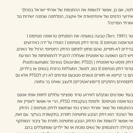
למה, אם כן, אפשר להשוות את ההתנסות של אזרחי ישראל במהלך
אירועי הדמים של אינתיפאדת אל-אקצה, המלחמה שכוונה ישירות נגד
אזרחי המדינה?
טר (Terr, 1991) טבעה בשעתה את המונחים טראומה מטיפוס I
וטראומה מטיפוס II. גורמי דחק מטיפוס I הוגדרו על ידה כאירועים
בדידים לא-חזויים, שהם מחוץ לתחום הדחק היומיומי הרגיל של האדם,
ויש להם השפעה טראומטית שעלולה להוביל להתפתחות של הפרעת
דחק פוסט-טראומטית ( (Posttraumatic Stress Disorder, PTSD.
גורמי דחק מטיפוס II כמו, למשל, התעללות כרונית בנשים או בילדים,
הם בי קיימא או חוזרים ונשנים מטבעם וגורמים לא רק לPTSD אלא גם
לתסמינים ניתוקיים (דיסוציאטיביים) ולעצב שאינו בר-נחמה.
בעוד שפרטים שנקלעו לאירוע טרור ספציפי עלולים לחוות אותו אמנם
כטראומה מטיפוסI ולפתח בעקבותיו PTSD, הרי אי-אפשר לאפיין את
ההתנסות של שאר אזרחי הארץ כמי שנחשפו לדחק מטיפוס I. הדחק
של הציבור הוא דחק הנובע מחשיפה חוזרת, בתקשורת בעיקר. עם זאת,
אי-אפשר להשוות את הדחק הנובע מחשיפה חוזרת של ציבור המותקף
כקהילה להתנסותן של נשים מוכות או של ילדים שמתעללים בהם.