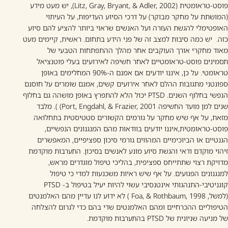
פוסט-טראומטית (Litz, Gray, Bryant, & Adler, 2002), יש מעט מידע
(המושתת על מחקר מבוקר) על דרכי הסיוע העדיפות, על העיתוי
האופטימלי להגשת העזרה ועל האנשים שראוי ביותר להציע להם סיוע
כזה. יש כמה סיבות למצב זה של פני הידע בתחום. ראשית, קיימים מעט
מאוד מחקרי אורך העוקבים אחר מהלך ההתפתחות הטבעי של
תסמינים פוסט-טראומטיים לאחר חשיפה לאירועים בעלי פוטנציאל
טראומטי. על כן, איננו יודעים אם אמנם ה-90% המחלימים באופן
ספונטני מתגובות ההלם לאחר אירועים קשים, אמנם שומרים על חוסנם
הנפשי בחלוף השנים. PTSD יכול הלא להתפרץ באופן מושהה גם בחלוף
שנים למן מועד החשיפה Port, Engdahl, & Frazier, 2001) ). מלבד
מזאת, על אף שיש מחקר על גורמים הקשורים סטטיסטית בתחלואה
פוסט-טראומטית,איננו יודעים בוודאות מהם המנגנונים הנפשיים,
הגנטיים או הביוכימיים המהווים גורמי סיכון ספציפיים, המאפשרים
זיהוי מוקדם ודאי והגשת סיוע מונע לאנשים בסיכון. התערבות מוקדמת
מדויקת רצוי שתתייחס ספציפית, בהליכי טיפול מוגדרים מראש,
למנגנונים הפגועים. על אף שיש ראיות משכנעות למדי כי טיפול
קוגניטיבי-התנהגותי אינטנסיבי עשוי להיות יעיל בטיפול ב- PTSD
(למשל, Foa, & Rothbaum, 1998 ) לא ידוע לנו עדיין מהם האלמנטים
הטיפוליים ההכרחיים ומהם האלמנטים שדי בהם כדי לגרום להצלחה
של מניעה שניונית של PTSD בהתערבות מוקדמת.