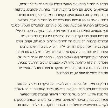
התקפות הטרור הוצאו אל הפועל בימים שונים במרווחי זמן שונים,
ובמיקומים שונים. הם היכו ברחובות העיר, בתחנות אוטובוס, בתחנות
רכבת, במסעדות, באוטובוסים, בקניונים, בשווקים פתוחים ובחנויות
רחוב. אנשים נפצעו ונרצחו בעת הליכתם על מדרכות העיר, בנסיעה
במכוניתם הפרטית וגם בעת שנמו במיטותיהם. המחבלים הטמינו מטעני
נפץ מוסווים, התאבדו כשהם נושאי את מטעני הנפץ על גופם, הפעילו
מכוניות תופת וירו בקרבנותיהם. הפוגעים היו גברים ונשים, נערים
ובוגרים. קרבנות הפיגועים היו חיילים, אזרחים, מבוגרים, זקנים, נשים
וטף, בלייני דיסקוטקים וחרדים, ילידי הארץ, עולים חדשים, ערבים
ועובדי זרים. הדפוס היה אקראי. במצב כזה של קושי לנבא את מהות
הסכנה ואת חוקיותה (unpredictability), התפתחה שגרת חיים של
אוכלוסייה תחת מלחמת טרור ללא אמצעים יעילים להתגונן מפניה.
הסתגלות תגובה זו משקפת, בצד מצוקה ופגיעה במורל המאפיינים
חשיפה ללחץ מטיפוס IV, גם הסתגלות.
החלק הראשון של ספר זה ינסה לאפיין את היקף החשיפה, את סוגי
ההתמודדות ואת ממדי הפגיעה הנפשית בקרב האוכלוסייה הישראלית
אל נוכח אירועי הדמים של גל הטרור ולאתר קבוצות סיכון לפגיעה
נפשית בעקבות חשיפה לפיגועים. חמשת הפרקים הראשונים מספקים
לקורא ממצאים אפידמיולוגיים מושתתי מחקר עדכני לגבי התגובות