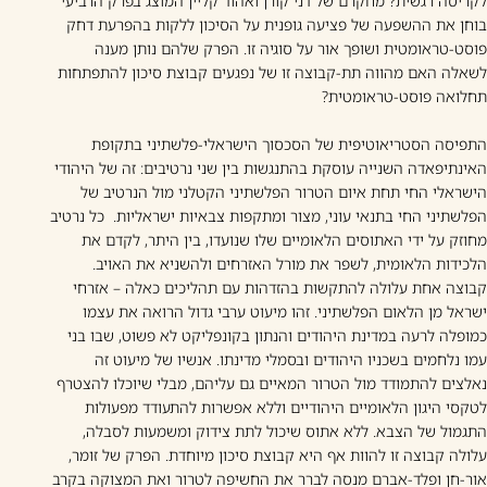
לקריסה רגשית? מחקרם של דני קורן ואהוד קליין המוצג בפרק הרביעי
בוחן את ההשפעה של פציעה גופנית על הסיכון ללקות בהפרעת דחק
פוסט-טראומטית ושופך אור על סוגיה זו. הפרק שלהם נותן מענה
לשאלה האם מהווה תת-קבוצה זו של נפגעים קבוצת סיכון להתפתחות
תחלואה פוסט-טראומטית?
התפיסה הסטריאוטיפית של הסכסוך הישראלי-פלשתיני בתקופת
האינתיפאדה השנייה עוסקת בהתנגשות בין שני נרטיבים: זה של היהודי
הישראלי החי תחת איום הטרור הפלשתיני הקטלני מול הנרטיב של
הפלשתיני החי בתנאי עוני, מצור ומתקפות צבאיות ישראליות. כל נרטיב
מחוזק על ידי האתוסים הלאומיים שלו שנועדו, בין היתר, לקדם את
הלכידות הלאומית, לשפר את מורל האזרחים ולהשניא את האויב.
קבוצה אחת עלולה להתקשות בהזדהות עם תהליכים כאלה – אזרחי
ישראל מן הלאום הפלשתיני. זהו מיעוט ערבי גדול הרואה את עצמו
כמופלה לרעה במדינת היהודים והנתון בקונפליקט לא פשוט, שבו בני
עמו נלחמים בשכניו היהודים ובסמלי מדינתו. אנשיו של מיעוט זה
נאלצים להתמודד מול הטרור המאיים גם עליהם, מבלי שיוכלו להצטרף
לטקסי היגון הלאומיים היהודיים וללא אפשרות להתעודד מפעולות
התגמול של הצבא. ללא אתוס שיכול לתת צידוק ומשמעות לסבלה,
עלולה קבוצה זו להוות אף היא קבוצת סיכון מיוחדת. הפרק של זומר,
אור-חן ופלד-אברם מנסה לברר את החשיפה לטרור ואת המצוקה בקרב