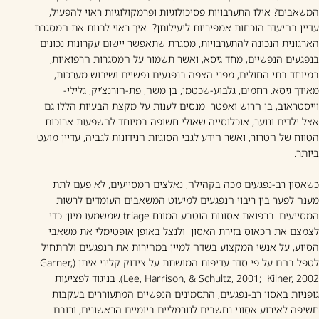
המשאבים? אילו התערבויות פסיכולוגיות ופרמקולוגיות ראוי להפעיל,
עדיין בהיעדר הוכחות אמפיריות ליעילותן? איך ראוי לבנות את המסגרת
הארגונית הנכונה להתערבויות, מסגרת שתאפשר יישום עקרונות נכונים
בנפגעים הנפשיים, מחד גיסא, ואשר תשמור על המסגרות הרפואיות,
במיוחד בתי החולים, מפני הצפה בנפגעים נפשיים ושיבוש מערכות,
מאידך גיסא. רחמים, גלבוע-שכטמן, בן משה, פת-הורנצ’יק, גלילי-
וייסטראוב, בן הרוש ואפטר מנסים לענות על מקצת הבעיות הללו גם
אצל ילדים ונוער, אוכלוסייה שאולי חשופה במיוחד להשפעות ארוכות
הטווח של הטרור, ואשר הידע לגבי הסוגיות הנידונות לגביה, עדיין מועט
ביותר.
כשאסון רב-נפגעים מכה בקהילה, נאלצים המסייעים, לא פעם לתת
מענה לפער בין ריבוי הנפגעים למיעוט המשאבים העומדים לרשות
המסייעים. ברפואת אסונות הוטבע המונח triage שמשמעו מיון: כדי
לצמצם את הכאוס בזירת האסון ולנצל באופן אופטימלי את משאבי
הסיוע, על אנשי המקצוע בשדה למיין במהירות את הנפגעים ולהתחיל
לטפל בהם על פי סדר עדיפות המושתת על צידוק קליני איתן (Garner,
Lee, Harrison, & Schultz, 2001; Kilner, 2002). בניגוד לפציעות
גופניות באסון רב-נפגעים, התסמינים הנפשיים המתעוררים בעקבות
חשיפה לאירוע אסוני נחשבים לנורמליים ביומיים הראשונים, ורובם