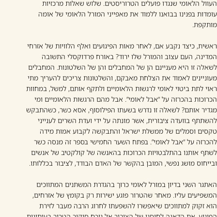
העוול הלאומי שנגדו פועלים הטרוריסטים. שלוש שאלות מרכזיות
עומדות בפנינו בבואנו ללמוד את מאפייני המורל הלאומי של אומה
מותקפת.
ראשית, כיצד נקבע אם, לאחר מאות הפיגועים ואלף הלוויות של אזרחי
המדינה, העם עצוב והמורל שלו ירוד? באורח פרדוקסלי התשובה
לשאלה זו היא מעניינם הן של המחבלים והן של השלטונות. המחבלים
מעוניינים לאמוד את הצלחת מאבקם, והשלטונות צריכים להעריך מתי
ראוי לתת ביטוי לאומי לרגשות הלאומיים ולתקף אותם, למשל, במחוות
הכרוכות בהכרזה על “אבל לאומי”. אבל מהם הרגשות הלאומיים ומי
מגדיר אותם? לשאלה זו נדרש בשעתו הפילוסוף, אסא כשר, כשהתבקש
להשתתף בוועדה ציבורית, אשר מונתה על ידי ועדת השרים לענייני
טקסים וסמלים של ממשלת ישראל והתבקשה לקבוע אמות מידה
להכרזה על “אבל לאומי”. בפתח השער החמישי בספר זה מנסה כשר
לשתף אותנו בהתלבטויות הכרוכות בהאנשה של קולקטיב של אנשים
ובייחוס מושג נפשי, המובן בהקשר של האדם הבודד, לציבור בכללותו.
האתגר השני בדיון במורל לאומי כרוך בהגדרת המשתנים המתווכים
המשפיעים עליו. מאחר שהטרור פוגע ישירות רק בקומץ של אזרחים,
הוא זקוק למתווכים שיאפשרו להשפעתו לחרוג הרבה מעבר לזירת
הפיגוע. את הדאגה לחוסנו של הציבור אל נוכח סיקור הטרור בעיתונות