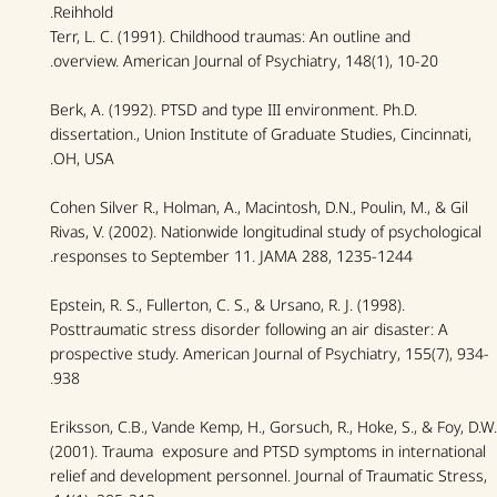
Reihhold.
Terr, L. C. (1991). Childhood traumas: An outline and
overview.
American Journal of Psychiatry
, 148(1), 10-20.
Berk, A. (1992). PTSD and type III environment. Ph.D.
dissertation., Union Institute of Graduate Studies, Cincinnati,
OH, USA.
Cohen Silver R., Holman, A., Macintosh, D.N., Poulin, M., & Gil
Rivas, V. (2002). Nationwide longitudinal study of psychological
responses to September 11.
JAMA
288, 1235-1244.
Epstein, R. S., Fullerton, C. S., & Ursano, R. J. (1998).
Posttraumatic stress disorder following an air disaster: A
prospective study.
American Journal of Psychiatry
, 155(7), 934-
938.
Eriksson, C.B., Vande Kemp, H., Gorsuch, R., Hoke, S., & Foy, D.W.
(2001). Trauma exposure and PTSD symptoms in international
relief and development personnel.
Journal of Traumatic Stress
,