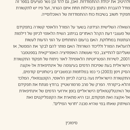
ולהיטיב את יכולת ההתמודדות. ואכן, גם להד ובן נשר מציעים בספר זה
מודל להגברת החוסן בקהילות תחת איום הטרור, ועל פיו יש לתקשורת
תפקיד חשוב בשיבוח כוח ההתמודדות של האוכלוסייה.
השאלה השלישית הנידונה בשער על המורל הלאומי קשורה בתפקידם
של מעצבי דעת הקהל האחרים בניתוב השיח הלאומי לכיוון של דילמות
הנתונות במחלוקת. האם ברעום התותחים על הוגי הדעות לעשות
להעלאת המורל ולליכוד השורות? האם מותר להם לבקר את הממשל, או
שעליהם להתייצב, כפי שעשתה האופוזיציה האמריקאית בספטמבר
2001, לשירות הפטריוטיות הלאומית? לאור ניתוח של תפקוד התקשורת
הישראלית בעת שפיכות הדמים בעיצומה של אינתיפאדת אל-אקצה
הסיק וימן (2003) כי כמו במלחמות ובמשברים ביטחוניים קודמים,
התקשורת הישראלית נעה ברובה לכיוון הלאומי, הקונצנזואלי, המלכד
והלא-ביקורתי. הפרק של מרב מרמורשטיין: ברודץ מנתח את תפקידם
של האינטלקטואלים הישראליים בזמן אירועי הדמים של אינתיפאדת
אל-אקצה ואת תפקודם, ובו היא מתארת את הקונפליקטים ואת
השיתוק שאחז במי שהיא מכנה “חרשי המילים”.
סימוכין