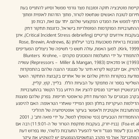
קיימת מוטיבציה חזקה ומובנת מצד גורמי ממשל וסיוע להתגייס בעת
חירום לטובת האנשים שנחשפו לטרור, מתוך הזדהות לאומית ומתוך
דחף לממש את המנדט המקצועי שלהם. יחד עם זאת, רבות מן
ההתערבויות המוקדמות הפופולריות בישראל, כדוגמת תחקור דחק
בעקבות אירועים קריטיים (Critical Incident Stress debriefing), אינן
מגובות בראיות משכנעות בדבר יעילותן (Rose, Brewin, Andrews, &
Kirk, 1999). למען האמת, עולה חשש כי חשיפה של ניצולים המעדיפים
להתמודד על ידי התעלמות והמכונים מקהים – Blunters Krohne,
1993)) או מדכאים (Repressors – Miller & Mangan, 1983) עשויה
להזיק, אם יתבקשו לקרוא תיגר על מנגנוני ההגנה שלהם בהתמקדות
מודעת במקורות הדחק שלהם או של אחרים בקבוצת התחקור. השער
השלישי בספר זה מתמקד על הבעיות הללו. בלייך, קוץ, קליין,
רובינשטיין ושרייבר מנסים להציג את הידוע בכל הקשור בהתערבויות
בקרב מבוגרים על הפרעות דחק טראומטי חריפות. בפרק שלהם מוצגות
הדילמות העיקריות בחלון הזמן המיידי שאחרי הטראומה: האם להימנע
מהתערבות אקטיבית ולאפשר בעיקר אופטימיזציה של תהליכי
ההתמודדות הטבעיים (כפי שהומלץ למשל, על ידי פואה וחב’ (, 2001
Foa et al) (בניו-יורק, בעקבות מתקפת הטרור של ה-11.9.01) רבה אם
לא נכון ל”עמוד מנגד” וראוי להפעיל התערבות כלשהי, שזו בפרוש דעת
המחברים? אצל מי מקרב הנחשפים/הנפגעים יש להשקיע את עיקר