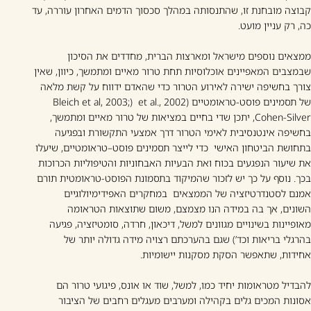
קבוצה מובחנת זו, שהתנסותה במהלך סכסוך הדמים האחרון עוררה, עד
כה, רק עניין מועט.
ממצאים נוספים מישראל ומארצות הברית, מחדדים את הסיכון
שבמצבים המאפיינים אוכלוסיות תחת טרור מאיים ומתמשך, כיוון, שאין
צורך בחשיפה ישירה לאירוע הטרור כדי שהאדם ידווח על קשת מלאה
של תסמינים פוסט-טראומטיים (et al., 2002 (Bleich et al, 2003;
Cohen-Silver, יתכן שדי בחיים במציאות של טרור מאיים ומתמשך,
בחשיפה אינטנסיבית לאימי הטרור דרך אמצעי התקשורת ובפגיעה
בתחושת הביטחון האישי כדי לייצר תסמינים פוסט–טראומטיים, שיעלו
את שיעור הנפגעים בכוח ואת הבעיות האבחוניות והטיפוליות הכרוכות
בכך. נוסף על כך יש לזכור שהמיקוד בתסמונת הפוסט-טראומטית תורם
אמנם לסטנדרטיזציה של הממצאים במחקרים האפידימיולוגיים
השונים, אך בה במידה הנו מצמצם, משום שתוצאות הטראומה
מאופיינות בשינויים מגוונים למשל, דיכאון, חרדה, סומטיזציה, פגיעה
בהרגלי בריאות וכד’) שגם בהערכתם רצויה מידה גדולה יותר של
אחידות, שתאפשר הסקת מסקנות יישומיות.
להבדיל מטראומות יחיד כמו, למשל, שוד או אונס, פיגועי טרור הם
אסונות המכים גלים בקהילה ומערבים מעגלים רחבים של הציבור