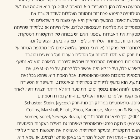
הביעה גאולה כהן ב”מעריב” ב-6 במארס 2002. כך היא צוטטה שם: “על
הטלוויזיה להימנע מכתבות ותמונות העלולות לעודד ולשרת את
הפלשתינאים”. בהמשך הריאיון היא אף טענה כי הישראלים היו
מפסידים את מלחמת העצמאות שלהם, אילו הייתה אז טלוויזיה שהייתה
מסקרת את האבידות שספגו. האם יש בכוחה של התקשורת המסקרת
את הטרור, במיוחד הטלוויזיה, ליצור מצוקה בקרב הצופים? זכור
למחברי של פרק זה (א’ ז’) כי במשך שלושה ימים למן מתקפת הטרור על
ניו-יורק הוא חלם חלומות על מגדלים בוערים ועל פיצוצים והוטרד
מתמונות המטוסים המתרסקים שפלשו לזיכרונו. לכאורה הוא לא נחשף
לאירוע כלל, ועל כן לא היה אפשר כלל לכנות, על פי ה- DSM, את
תסמיניו כתגובות פוסט-טראומטיות. אבל האמת היא שהוא בכל זאת
נחשף. הוא נחשף לדיווחים בטלוויזיה ובאינטרנט, וחשיפה זו הסעירה
אותו ולוותה אותו במשך ימים. התופעה הזו לא הייתה יוצאת דופן. לאחר
המתקפה על מרכז הסחר העולמי בניו-יורק נמדדו תסמינים
פוסט-טראומטיים במרחק רב מניו-יורק (Schuster, Stein, Jaycox,
Collins, Marshall, Elliott, Zhou, Kanouse, Morrison & Berry,
2001), וכך מצאו גם זומר וחב’ (Somer, Soref, Sever,& Ruvio, In
Press) מצוקה פוסט-טראומטית שאיתרו גם באילת בעקבות הפיגועים.
האם התקשורת, ובעיקר הטלוויזיה, מעצימה את השפעות הטרור על ידי
הבאתו – אותו ואת השכול הכרוך בו באפן מוחשי לבתינו, או שמא היא