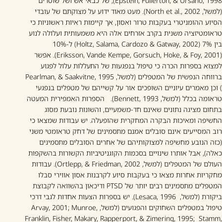
Epstein, Fullerton, & Ursano, 1998), של כבאי אש ושל שוטרים
(למשל, North et al., 2002). מעט מאוד ידוע על מצוקתם של עובדי
הסיוע ההומניטרי בעקבות טרור ואסון, אך קיימות ראיות ראשוניות כי
טראומטיזציה משנית בקרב אזרחים אלה היא משמעותית ועלולה לנוע
בין 7% (Holtz, Salama, Cardozo & Gatway, 2002) ל-10%
(Eriksson, Vande Kempe, Gorsuch, Hoke, & Foy, 2001). אפשר
למצוא בספרות הכרה כי טיפול בנפגעות של התעללות עלול לפגוע
ברווחה הנפשית של המטפלים (למשל, Pearlman, & Saakvitne, 1995
) וכן מאמרים עיוניים השופכים אור על קשייהם של מטפלים בנפגעי
טראומה בכלל (למשל, Bennett, 1993). הספרות האמפירית המעטה
בתחום מציגה נתונים שאינם חד-משמעיים, והשונות נובעת מסוג
החשיפה ומאיכות הבקרה המחקרית שהופעלה. יש עבודות שמצאו כי
רוב המסייעים אינם סובלים אמנם מתסמינים של דחק טראומטי משני
(כזה הנובע מחשיפה למצוקותיהם של אחרים הסובלים מתסמינים
כאלה), אבל אותרו שינויים בסכמות הקוגניטיביות הקשורות בהשקפות
העולם של המטפלים (למשל, Ortlepp, & Friedman, 2002). עבודות
מחקריות אחרות מצאו כי בעקבות סיוע לקרבנות אסון אווירי סבלו
המטפלים מתסמינים רבים יותר של PTSD ודיכאון בהשוואה לקבוצת
ביקורת (למשל, Lesaca, 1996). יש בספרות הצעות אחדות לגבי דרכי
טיפול במטפלים השחוקים והפגועים (למשל, Arvay, 2001; Munroe,
Franklin, Fisher, Makary, Rapperport, & Zimering, 1995; Stamm,