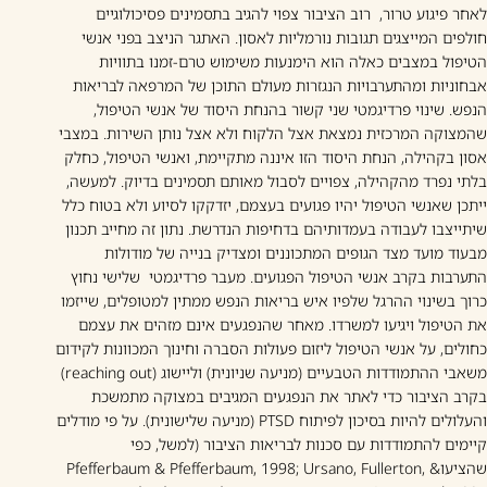
לאחר פיגוע טרור, רוב הציבור צפוי להגיב בתסמינים פסיכולוגיים
חולפים המייצגים תגובות נורמליות לאסון. האתגר הניצב בפני אנשי
הטיפול במצבים כאלה הוא הימנעות משימוש טרם-זמנו בתוויות
אבחוניות ומהתערבויות הנגזרות מעולם התוכן של המרפאה לבריאות
הנפש. שינוי פרדיגמטי שני קשור בהנחת היסוד של אנשי הטיפול,
שהמצוקה המרכזית נמצאת אצל הלקוח ולא אצל נותן השירות. במצבי
אסון בקהילה, הנחת היסוד הזו איננה מתקיימת, ואנשי הטיפול, כחלק
בלתי נפרד מהקהילה, צפויים לסבול מאותם תסמינים בדיוק. למעשה,
ייתכן שאנשי הטיפול יהיו פגועים בעצמם, יזדקקו לסיוע ולא בטוח כלל
שיתייצבו לעבודה בעמדותיהם בדחיפות הנדרשת. נתון זה מחייב תכנון
מבעוד מועד מצד הגופים המתכוננים ומצדיק בנייה של מודולות
התערבות בקרב אנשי הטיפול הפגועים. מעבר פרדיגמטי שלישי נחוץ
כרוך בשינוי ההרגל שלפיו איש בריאות הנפש ממתין למטופלים, שייזמו
את הטיפול ויגיעו למשרדו. מאחר שהנפגעים אינם מזהים את עצמם
כחולים, על אנשי הטיפול ליזום פעולות הסברה וחינוך המכוונות לקידום
משאבי ההתמודדות הטבעיים (מניעה שניונית) וליישוג (reaching out)
בקרב הציבור כדי לאתר את הנפגעים המגיבים במצוקה מתמשכת
והעלולים להיות בסיכון לפיתוח PTSD (מניעה שלישונית). על פי מודלים
קיימים להתמודדות עם סכנות לבריאות הציבור (למשל, כפי
שהציעוPfefferbaum & Pfefferbaum, 1998; Ursano, Fullerton, &