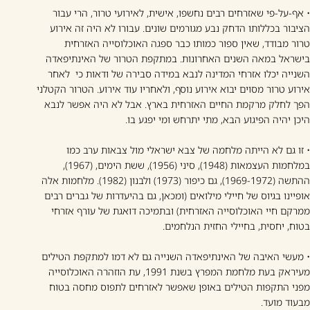
• אף-על-פי שאזרחים רבים נחשפו, אישית, לאירועי טרור, הרי עבור
הציבור בכללותו הדחק נבע מגורמים שונים. עבורו לא היה זה אירוע
טרור מבודד, שאין ספור כמותו כבר ספגה האוכלוסייה האזרחית
בישראל במאה השנים האחרונות. במתקפת הטרור של האינתיפאדה
השנייה יכלו אזרחי המדינה לנבא במידה סבירה של ודאות כי לאחר
אירוע טרור מסוים יבוא אירוע נוסף, ולאחריו עוד אירוע. הטרור הקטלני
הפך לחלק מרקמת החיים האזרחית בארץ. אבל לא היה אפשר לנבא
היכן יהיה הפיגוע הבא, מתי יתרחש ומי יפגע בו.
• זו גם לא הייתה מלחמה של צבא ישראלי מול צבאות ערב כמו
במלחמות העצמאות (1948), סיני (1956), ששת הימים, (1967),
ההתשה (1969-1972), גם כיפור (1973) ולבנון (1982). מלחמות אלה
אופיינו בגיוס של חיילי מילואים (ומכאן, גם בהיעדרות של גברים רבים
ממרקם חיי האוכלוסייה האזרחית) ובתמיכה דואגת של עורף אזרחי
בטוח, יחסית, בחיילי החזית הנלחמים.
• מעשי האיבה של האינתיפאדה השנייה גם לא דמו למתקפת הטילים
מעיראק בעת מלחמת המפרץ בשנת 1991, עת הוזהרה האוכלוסייה
מפני התקפות הטילים באופן שאפשר לאזרחים לתפוס מחסה בטוח
מבעוד מועד.