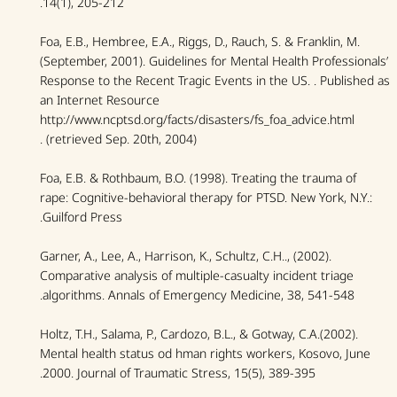
14(1), 205-212.
Foa, E.B., Hembree, E.A., Riggs, D., Rauch, S. & Franklin, M.
(September, 2001). Guidelines for Mental Health Professionals’
Response to the Recent Tragic Events in the US. . Published as
an Internet Resource
http://www.ncptsd.org/facts/disasters/fs_foa_advice.html
(retrieved Sep. 20th, 2004).
Foa, E.B. & Rothbaum, B.O. (1998). Treating the trauma of
rape:
Cognitive-behavioral therapy for PTSD.
New York, N.Y.:
Guilford Press.
Garner, A., Lee, A., Harrison, K., Schultz, C.H.., (2002).
Comparative analysis of multiple-casualty incident triage
algorithms.
Annals of Emergency Medicine
, 38, 541-548.
Holtz, T.H., Salama, P., Cardozo, B.L., & Gotway, C.A.(2002).
Mental health status od hman rights workers, Kosovo, June
2000.
Journal of Traumatic Stress
, 15(5), 389-395.