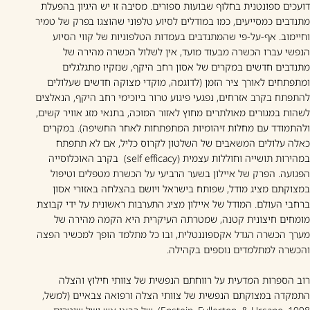
דועכים ספונטנית בחלוף שבועות ספורים. מסיבה זו יש היגיון בהפעלת
מתנדבים כמסייעים, כמו במודלים לסיוע טלפוני שהוצגו בפרק של טמיר
וחיימוב. אף-על-פי שהמתנדבים בעמדות הטלפוניות של קווי הסיוע
הנפשי עברו הכשרה מבעוד מועד, אין לשלול הכשרה מהירה של
מתנדבים חדשים במקרים של אסון רחב היקף, שנזקיו מתגלגלים
ומתפתחים לאורך ציר הזמן (לדוגמה, מוקדי מצוקה חדשים שעלולים
להתפתח בקרב אזרחים, נפגעי פיגוע טרור ביוכימי רחב היקף, הנאלצים
לשהות במגורים מאולתרים מחוץ לאזור המוכה, בתנאי מזג אוויר קשים,
ולהתמודד עם מחלות זיהומיות המתפתחות לאחר החשיפה). במקרים
כאלה עלולים המשאבים של השלטון לקרוס כליל, אם לא תתפתח
במהירות תושייה וחוללות עצמית (self efficacy) בקרב האוכלוסייה
הפגועה. הפרק של איילון בשער הרביעי על הכשרת מטפלים וטיפול
במצוקתם מציג מודל, שפותח בישראל ויושם בהצלחה באזורי אסון
ברחבי העולם. המודל של איילון מציג התערבות ראשונית על ידי קבוצת
מומחים חיצונית קטנה, שמטרתה העיקרית היא הקמה מהירה של
מערך הכשרה הגדל אקספוננטלית, ובו כל מתלמד הופך למכשיר הפצה
והכשרה למתלמדים נוספים בקהילה.
רוב הספרות המדעית על רווחתם הנפשית של צוותי חילוץ והצלה
התמקדה במצוקתם הנפשית של צוותי הצלה ורפואה צבאיים (למשל,