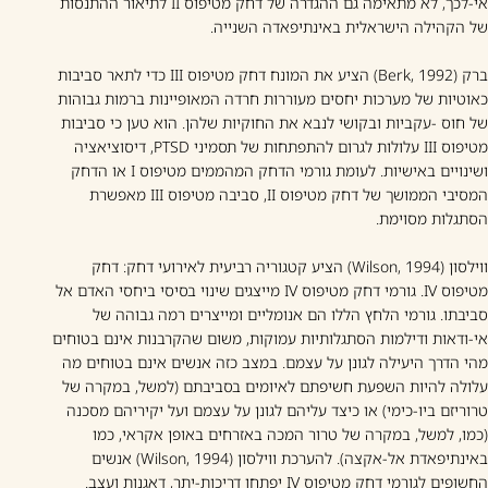
אי-לכך, לא מתאימה גם ההגדרה של דחק מטיפוס II לתיאור ההתנסות
של הקהילה הישראלית באינתיפאדה השנייה.
ברק (Berk, 1992) הציע את המונח דחק מטיפוס III כדי לתאר סביבות
כאוטיות של מערכות יחסים מעוררות חרדה המאופיינות ברמות גבוהות
של חוס -עקביות ובקושי לנבא את החוקיות שלהן. הוא טען כי סביבות
מטיפוס III עלולות לגרום להתפתחות של תסמיני PTSD, דיסוציאציה
ושינויים באישיות. לעומת גורמי הדחק המהממים מטיפוס I או הדחק
המסיבי הממושך של דחק מטיפוס II, סביבה מטיפוס III מאפשרת
הסתגלות מסוימת.
ווילסון (Wilson, 1994) הציע קטגוריה רביעית לאירועי דחק: דחק
מטיפוס IV. גורמי דחק מטיפוס IV מייצגים שינוי בסיסי ביחסי האדם אל
סביבתו. גורמי הלחץ הללו הם אנומליים ומייצרים רמה גבוהה של
אי-ודאות ודילמות הסתגלותיות עמוקות, משום שהקרבנות אינם בטוחים
מהי הדרך היעילה לגונן על עצמם. במצב כזה אנשים אינם בטוחים מה
עלולה להיות השפעת חשיפתם לאיומים בסביבתם (למשל, במקרה של
טרוריזם ביו-כימי) או כיצד עליהם לגונן על עצמם ועל יקיריהם מסכנה
(כמו, למשל, במקרה של טרור המכה באזרחים באופן אקראי, כמו
באינתיפאדת אל-אקצה). להערכת ווילסון (Wilson, 1994) אנשים
החשופים לגורמי דחק מטיפוס IV יפתחו דריכות-יתר, דאגנות ועצב.