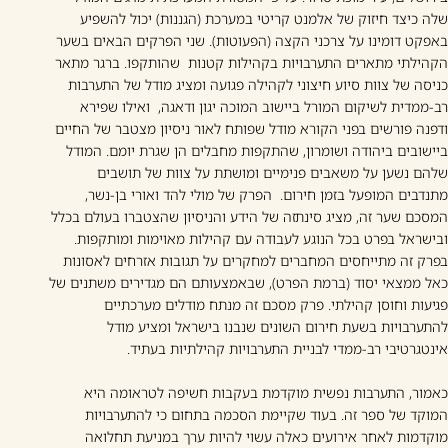
שלה כיצד חיזוק של אלמנט קריטי במערכת (הגננות) יכול להשפיע
באפקט דומינו על צרכני הקצה (הפעוטות). שני הפרקים הבאים בשער
הקהילתי מתארים התערבויות בקהילות קטנות שהותקפו. ברגר מתאר
כניסה של צוות סיוע חיצוני לקהילה פגועה ומציג מודל של התערבות
רב-ממדית לשיקום המורל ביישוב המוכה יגון ודאגה, ואילו שפירא
ודפנה פורשים בפני הקורא מודל שפותח לאור ניסיון מצטבר של החיים
ביישובים ביהודה ושומרון, שהתקפות מחבלים הן שגרת יומם. המודל
שלהם נשען על משאבים פנימיים ומושתת על צוות של תושבים
מתנדבים המופעל בזמן חירום. הפרק של מולי להד ואורי בן-נשר,
המסכם שער זה, מציג סינתזה של הידע והניסיון שהצטברו בעולם בכלל
ובישראל בפרט בכל הנוגע לעבודה עם קהילות מאוימות ומותקפות.
בפרק זה מתייחסים המחברים למחקרים על תגובות אזרחים לאסונות
כאל ממצאי יסוד (ברמת הפרט), שבאמצעותם הם מגדירים משתנים של
פגיעות וחוסן קהילתי. פרק מסכם זה מנתח מודלים מערכתיים
להתערבויות בשעת חירום השונים שנבנו בישראל ומציע מודל
אינטגרטיבי רב-ממדי לבניית התערבויות קהילתיות בעתיד.
כאמור, התערבות נפשית מוקדמת בעקבות חשיפה לטראומה היא
המוקד של ספר זה. בעוד שקיימת הסכמה בתחום כי להתערבויות
מוקדמות לאחר אירועים כאלה עשוי להיות ערך במניעת תחלואה