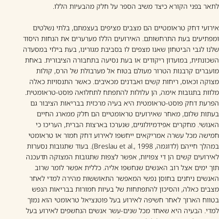
לתאר בפני הקורא כיצד משיב הספר על חלק מהבעיות הללו.
אירועי דחק טראומטיים הם מצבים מציפים בעצמתם, בלתי נשלטים
ומפתיעים בעת התרחשותם. האירועים הללו מערערים את הנחות היסוד
שלנו לגבי הביטחון שאנו מצפים לו בסביבת מגורינו, בעת בילוי במסעדה
השכונתית, במועדון ריקודים או בעת נסיעה בתחבורה הציבורית. באחת
מועברים קרבנות הטרור מעולם בטוח אל מערבולת של הרס, קולות
מצוקה וכאוס, ריחות קשים ואבדנים מכאיבים. כאשר התנסויות כאלה
מלוות בתגובות אימה, הן עלולות להתפתח לתחלואה פוסט-טראומטית.
הפרעת דחק פוסט-טראומטית היא בעיה מרכזית בבריאות הציבור גם
בעתות שלום, מאחר שאירועים טראומטיים הם חלק ממארג החיים
האנושי. מחקרים אפידמיולוגיים, שנערכו בארצות הברית, העריכו כי
חמישה מכל עשרה אמריקאים ייחשפו לאירוע דחק חמור או טראומטי
במהלך חייהם (לדוגמה, Breslau et al., 1998). בעוד שתגובות נסערות
לאירועים קשים הן די צפויות, אפשר לצפות שתגובות המצוקה תדעכנה
תוך ימים אצל רוב האנשים שנחשפו אליה. כללית אפשר לומר שרוב
האנשים ניחנים בחוסן נפשי המאפשר התאוששות מהירה למדי לאחר
מצבים כאלה, והסיכון להתפתחות של בעיות חמורות בבריאות הנפש
בטווח הארוך לאחר חשיפה לאירוע בעל פוטנציאל טראומטי הוא נמוך
למדי. הבעיה היא שאחד מכל שנים-עשר אנשים הנחשפים לאירוע בעל