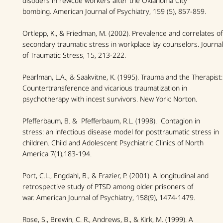
disoders in rewcue workers after the Oklahoma City
bombing.
American Journal of Psychiatry
, 159 (5), 857-859.
Ortlepp, K., & Friedman, M. (2002). Prevalence and correlates of
secondary traumatic stress in workplace lay counselors.
Journal
of Traumatic Stress
, 15, 213-222.
Pearlman, L.A., & Saakvitne, K. (1995). Trauma and the Therapist:
Countertransference and vicarious traumatization in
psychotherapy with incest survivors. New York: Norton.
Pfefferbaum, B. & Pfefferbaum, R.L. (1998). Contagion in
stress: an infectious disease model for posttraumatic stress in
children.
Child and Adolescent Psychiatric Clinics of North
America
7(1),183-194.
Port, C.L., Engdahl, B., & Frazier, P. (2001). A longitudinal and
retrospective study of PTSD among older prisoners of
war.
American Journal of Psychiatry
, 158(9), 1474-1479.
Rose, S., Brewin, C. R., Andrews, B., & Kirk, M. (1999). A