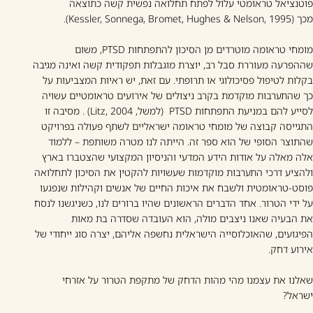
פוטנציאל טראומטי עלול לפתח תחלואה נפשית קשה כתוצאה
מכך (Kessler, Sonnega, Bromet, Hughes & Nelson, 1995).
מומחי טראומה מוטרדים מן הסיכון להתפתחות PTSD, משום
שההפרעה מעוררת סבל רב, יוצרת מוגבלות תפקודית קשה ואינה מגיבה
בקלות לטיפול פסיכולוגי או תרופתי. עם זאת, יש ראיות המצביעות על
כך שהתערבות מוקדמת בקרב ניצולים של אירועים טראומטיים עשויה
לסייע להם במניעת התפתחות PTSD (למשל, Litz, 2004) . מסיבה זו
התגייסה קבוצה של מומחי טראומה ישראליים לשתף פעולה בפרויקט
שהתוצר הסופי של הוא ספר זה. הייתה לנו מטרה משותפת – ללמוד
אלה מאלה על אודות הידע המדעי והניסיון המקצועי שהצטברו בארץ
ולהציע דרכי התערבות מוקדמות שעשויות להקטין את הסיכון לתחלואה
פוסט-טראומטית ולשבח את איכות החיים של אנשים וקהילות שנפגעו
על ידי הטרור. אחד הדברים הראשונים שהיו ברורים לנו, כשניגשנו לנסח
את הבעיה שאנו ניצבים מולה, הוא העובדה שסדרה בת מאות
הפיגועים, שהאוכלוסייה הישראלית נחשפה אליהם, יצרה סוג ייחודי של
אירוע דחק.
שאלנו את עצמנו מהי מהות הדחק של מתקפת הטרור על אזרחי
ישראל?