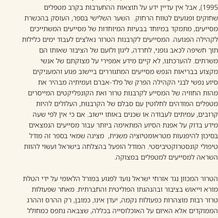
1995), אבל אין עדיין ידע על תוצאות ההתערבות בקרב מטפלים
שחוקים ופגועים לטווח הרחוק. השער השלישי בספר, העוסק בהכשרת
מסייעים, מתמקד במיוחד בבעיות המיוחדות של מסייעים המשתייכים
לקהילה הפגועה. המסייעים לקרבנות הטרור נאלצים לעבוד ימים כלילות
תוך חשיפה לכאב גופני, לחרדה, ליגון ולזעם של הציבור שאותו הם
משרתים. להערכתנו, לא קיים מידע אמפירי על מצוקתם של אנשי
מקצוע בבריאות הנפש מסייעים המתגוררים ביישוב פגוע והמעניקים
סיוע נפשי לבני הקהילה הפרק של פלד-אברם ועמיתיה מבהיר את
מהות החוויה של המסייע לקרבנות טרור ואת הקונפליקטים המייסרים
מטפלים המזדהים לחלוטין עם סבלם של הקרבנות, העלולים להיות
קרובים, עמיתים לעבודה או שכנים באותו יישוב. אם כי אין לפי שעה
מידע בדוק על אפנת הסיוע המתאימה ביותר עבור מסייעים הנמצאים
בסיכון להיפגעות מטראומטיזציה משנית, מציגה שמאי בספר זה מודל
טיפולי קונסטרוקטיביסטי. המודל הופעל בהצלחה בישראל ועשוי להוות
השראה למסייעים למטפלים במצוקה.
הטרור המכוון נגד אזרחי ישראל נועד לפגוע במורל הלאומי על ידי הטלת
מורא וייאוש בציבור ובהנהגתו הפוליטית והחברתית. מאחר שפעולות
טרור רבות מוצהרות כפעולות נקמה, יעדן אינו, כמובן, רק ההרס וההרג
הממוקדים אלא האיום על האוכלוסייה בכללה, שצבאה נתפס כמחולל