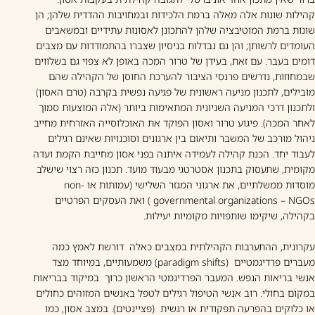
קהילות שונות אלה מאלה ברמת הלכידות ובמחויבות ההדדית שלהן; הן
שונות ברמת המוטיבציה שלהן להתכונן לאסונות עתידיים ובמשאבים
העומדים לרשותן; והן גם נבדלות בניסיון שצברו בהתמודדות עם מצבים
דומים בעבר. עם זאת, בעידן של טרור המכה באופן לא צפוי גם בשלווים
שבמחוזות, נדרשים פרנסי הציבור להערכת החוסן של הקהילה שהם
מובילים, לתכנון מניעה ראשונית של פגיעה נפשית בקרבה (טרם האסון)
ולתכנון דרכי המניעה השניונית המתאימות ביותר (אלה המוצעות סמוך
לאחר המכה). פיגוע טרור ואסון הפוקד את האוכלוסייה האזרחית מחייב
ניהול מורכב של המשבר ותיאום בין ארגונים וסוכנויות שאינם רגילים
לעבוד יחד. הכנת קהילה לעמידה איתנה בפני אסון מחייבת הקמת ועדה
מקומית, שתעסוק בתכנון אסטרטגי מבעוד מועד. תכנון כזה רצוי שישלב
מוסדות ממשלתיים, את ארגוני המגזר השלישי (עמותות או non-
governmental organizations – NGOs ) ואת העסקים הפרטיים
בקהילה, שיקימו שותפויות מקומיות יעילות.
עקרונית, ההתערבות הקהילתית במצבים כאלה דורשת לאמץ כמה
מעברים פרדיגמטיים (paradigm shifts) משמעותיים, במיוחד מצד
אנשי בריאות הנפש. המעבר הפרדיגמטי הראשון כרוך במיקוד בבריאות
במקום בחולי. רוב אנשי הטיפול רגילים לטפל באנשים המזוהים כחולים
או כלוקים בהפרעה תפקודית או רגשית (פציינטים). במצב אסון, כמו