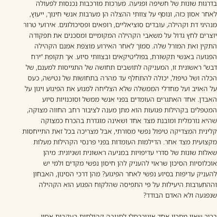
בדרגות שונות של חשיפה ופגיעה. מערכות מורכבות נכנסות לפעולה
לאחר אסון כזה, ונוסף על צוותי ההצלה הן מערבות אנשי חינוך, ייעוץ,
מנהיגי דת וקהילה, עובדים סוציאליים, רופאים ופסיכולוגים. אירועי טרור
יוצרים לחץ גדול על משאבי הקהילה המקומיים ומסכנים את תפקודה
התקין ואת המורל שלה. סמוך לאחר האירוע מוצפת אמנם הקהילה
הפגועה באנשי תקשורת, בפוליטיקאים ובצוותי סיוע. אך תקופת “ירח
דבש” ראשונית זו, המעניקה לתושבים תחושה של התגייסות למענם, של
הכלה ושל טיפול, יכולה להתחלף עד מהרה בתחושות של נטישה, כעס
על האויב ועל מחדלי הממשלה שלא הצליחה למנוע את הפיגוע ויגון על
האבדן. אחד האתגרים העומדים בפני אנשי ממשל וסוכנויות סיוע
המטפלים בקהילות פגועות הוא מתן מענה לציבור רחב החווה מצוקה,
שהיא נורמלית ומובנת מצד אחד ושאינה מוגדרת בהכרח כמצוקה
קלינית המצדיקה טיפול נפשי מסורתי, אבל מצריכה בכל זאת התייחסות
מקצועית מצד אחר. הדילמות העומדות בפני פרנסי הקהילות מעלות
שאלות שונות של סדרי עדיפויות במניעה ראשונית ושניונית: מיהן
אוכלוסיות הסיכון שראוי להעניק להן חיסון נפשי מקדים ולמי יש
להעניק עדיפות בסיוע נפשי לאחר הפיגוע? מהן דרכי הסינון, האבחון
וההתערבות היעילות על פי התפיסה שהלקוח הפגוע הוא הקהילה
שנפגעה ולא האדם הבודד?
ברור שאין מתכון אחד אוניברסלי לתגובה קהילתית בעקבות אסון.