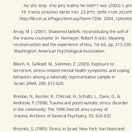
וימן, ג’ (2003). עשר דילמות של עיתונאי בזמן טרור.
פנים: כתב עת
לתרבות, חברה וחינוך
, גיליון 23. הורד מרשת האינטרנט בתאריך 19
בספטמבר, 2004
http://lib.cet.ac.il/Pages/item.asp?item=7206
Arvay, M. J. (2001). Shattered beliefs: reconstituting the self of
the trauma counselor. In Neimeyer, Robert A (ed.).
Meaning
reconstruction and the experience of loss
, 1st ed., pp. 213-230.
Washington: American Psychological Association.
Bleich, A., Gelkopf, M., Solomon, Z. (2003). Exposure to
terrorism, stress-related mental health symptoms, and coping
behaviors among a nationally representative sample in
Israel.
JAMA
, 290, 612-620.
Breslau, N., Kessler, R., Chilcoat, H., Schultz, L., Davis, G., &
Andreski, P. (1998). Trauma and posttraumatic stress disorder
in the community: The 1996 Detroit area survey of
trauma.
Archives of General Psychiatry
, 55, 626-632.
Breznitz, S. (1983). Stress in Israel. New York: Van Nostrand