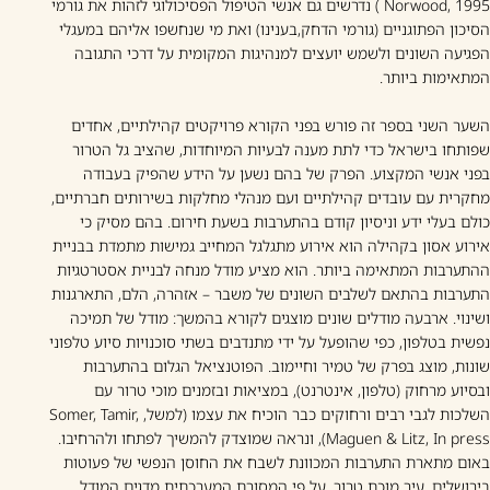
Norwood, 1995 ) נדרשים גם אנשי הטיפול הפסיכולוגי לזהות את גורמי
הסיכון הפתוגניים (גורמי הדחק,בענינו) ואת מי שנחשפו אליהם במעגלי
הפגיעה השונים ולשמש יועצים למנהיגות המקומית על דרכי התגובה
המתאימות ביותר.
השער השני בספר זה פורש בפני הקורא פרויקטים קהילתיים, אחדים
שפותחו בישראל כדי לתת מענה לבעיות המיוחדות, שהציב גל הטרור
בפני אנשי המקצוע. הפרק של בהם נשען על הידע שהפיק בעבודה
מחקרית עם עובדים קהילתיים ועם מנהלי מחלקות בשירותים חברתיים,
כולם בעלי ידע וניסיון קודם בהתערבות בשעת חירום. בהם מסיק כי
אירוע אסון בקהילה הוא אירוע מתגלגל המחייב גמישות מתמדת בבניית
ההתערבות המתאימה ביותר. הוא מציע מודל מנחה לבניית אסטרטגיות
התערבות בהתאם לשלבים השונים של משבר – אזהרה, הלם, התארגנות
ושינוי. ארבעה מודלים שונים מוצגים לקורא בהמשך: מודל של תמיכה
נפשית בטלפון, כפי שהופעל על ידי מתנדבים בשתי סוכנויות סיוע טלפוני
שונות, מוצג בפרק של טמיר וחיימוב. הפוטנציאל הגלום בהתערבות
ובסיוע מרחוק (טלפון, אינטרנט), במציאות ובזמנים מוכי טרור עם
השלכות לגבי רבים ורחוקים כבר הוכיח את עצמו (למשל, Somer, Tamir,
Maguen & Litz, In press), ונראה שמוצדק להמשיך לפתחו ולהרחיבו.
באום מתארת התערבות המכוונת לשבח את החוסן הנפשי של פעוטות
בירושלים, עיר מוכת טרור. על פי המסורת המערכתית מדגים המודל