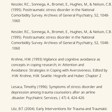
Kessler, R.C., Sonnega, A., Bromet, E., Hughes, M., & Nelson, C.B.
(1995). Posttraumatic stress disorder in the National
Comorbidity Survey.
Archives of General Psychiatry
, 52, 1048-
1060.
Kessler, R.C., Sonnega, A., Bromet, E., Hughes, M., & Nelson, C.B.
(1995). Posttraumatic stress disorder in the National
Comorbidity Survey.
Archives of General Psychiatry
, 52, 1048-
1060.
Krohne, H.W. (1993) Vigilance and cognitive avoidance as
concepts in coping research; in: Attention and
Avoidance:
Strategies in Coping with Aversiveness
. Edited by
H.W. Krohne, H.W. Seattle: Hogrefe and Huber. Chapter 2.
Lesaca, Timothy (1996). Symptoms of stress disorder and
depression among trauma counselors after an airline
disaster.
Psychiatric Services
, ( 47) 4, 424-426.
Litz, B.T. (2004).
Early Interventions for Trauma and Traumatic