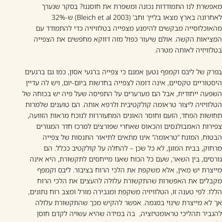
מאפשרת לנו התמודדות נכונה ומשפרת את חוסננו? בסקר שנערך
לאחרונה בארץ מצאו בלייך וחב’ (2003 Bleich et al) ש-32%
מהאוכלוסייה מבקשים להימנע מצפייה בטלוויזיה כדי להתמודד עם
המציאות הקשה. אולם שיעור כפול מזה דווקא מחפשים את הצפייה
בטלוויזיה לאותה מטרה.
בפרק של ליבס וקמפף נטען אמנם כי צפייה ברגעי אסון, כמו גם ברגעים
היסטוריים טקסיים, אינה דומה לצפייה בחדשות ביום-יום, ויש לה עדיין
השפעה ייחודית, אבל הם מערערים על התפיסה שעל פיה יש בכוחה של
הטלוויזיה ליצור טראומה קולקטיבית ולרפא אותה. הם טוענים שלמרות
תחושות הפחד, הזעם וחוסר האונים המתעוררות לנוכח מראות הזוועה,
צפירות האמבולנסים והכאוס שאחרי שפורצים למרכז חדר המגורים
הבטוח, המונח “טראומה” אינו מתאים לתיאור התנסות של צפייה
מרחוק, בבית המוגן, לא כל שכן – להחלה על קולקטיב ככלל. הם
גורסים, בין השאר, שעם כל הכוח שאנו מייחסים לתקשורת, היא אינה
מייצרת יש מאין, אלא משקפת את הלכי הרוח בציבור. ליבס וקמפף
מקבלים את האפשרות שהתקשורת עלולה להעצים את הלכי הרוח
הללו. לפי טענה זו, הטלוויזיה משקפת ומגבירה מורל ומצב רוח נתונים,
אך לא מייצרת שינוי במגמה. אפשר להקיש מכך שהתקשורת עלולה
להגביר תהליכי טראומטיזציה, בה במידה שהיא עשויה לקדם חוסן