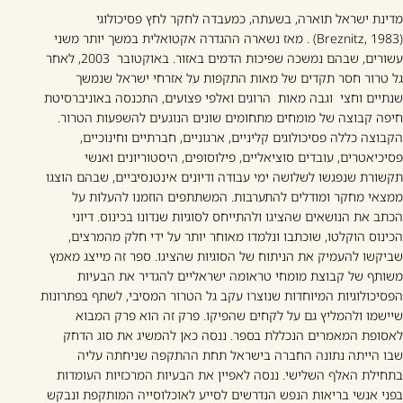
מדינת ישראל תוארה, בשעתה, כמעבדה לחקר לחץ פסיכולוגי
(Breznitz, 1983) . מאז נשארה ההגדרה אקטואלית במשך יותר משני
עשורים, שבהם נמשכה שפיכות הדמים באזור. באוקטובר 2003, לאחר
גל טרור חסר תקדים של מאות התקפות על אזרחי ישראל שנמשך
שנתיים וחצי וגבה מאות הרוגים ואלפי פצועים, התכנסה באוניברסיטת
חיפה קבוצה של מומחים מתחומים שונים הנוגעים להשפעות הטרור.
הקבוצה כללה פסיכולוגים קליניים, ארגוניים, חברתיים וחינוכיים,
פסיכיאטרים, עובדים סוציאליים, פילוסופים, היסטוריונים ואנשי
תקשורת שנפגשו לשלושה ימי עבודה ודיונים אינטנסיביים, שבהם הוצגו
ממצאי מחקר ומודלים להתערבות. המשתתפים הוזמנו להעלות על
הכתב את הנושאים שהציגו ולהתייחס לסוגיות שנדונו בכינוס. דיוני
הכינוס הוקלטו, שוכתבו ונלמדו מאוחר יותר על ידי חלק מהמרצים,
שביקשו להעמיק את הניתוח של הסוגיות שהציגו. ספר זה מייצג מאמץ
משותף של קבוצת מומחי טראומה ישראליים להגדיר את הבעיות
הפסיכולוגיות המיוחדות שנוצרו עקב גל הטרור המסיבי, לשתף בפתרונות
שיישמו ולהמליץ גם על לקחים שהפיקו. פרק זה הוא פרק המבוא
לאסופת המאמרים הנכללת בספר. ננסה כאן להמשיג את סוג הדחק
שבו הייתה נתונה החברה בישראל תחת ההתקפה שניחתה עליה
בתחילת האלף השלישי. ננסה לאפיין את הבעיות המרכזיות העומדות
בפני אנשי בריאות הנפש הנדרשים לסייע לאוכלוסייה המותקפת ונבקש