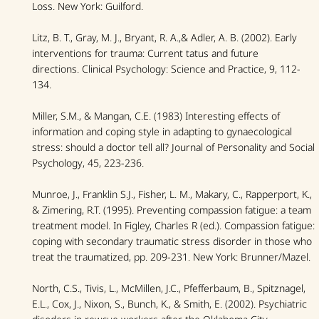
Loss
. New York: Guilford.
Litz, B. T., Gray, M. J., Bryant, R. A.,& Adler, A. B. (2002). Early
interventions for trauma: Current tatus and future
directions.
Clinical Psychology: Science and Practice
, 9, 112-
134.
Miller, S.M., & Mangan, C.E. (1983) Interesting effects of
information and coping style in adapting to gynaecological
stress: should a doctor tell all?
Journal of Personality and Social
Psychology
, 45, 223-236.
Munroe, J., Franklin S.J., Fisher, L. M., Makary, C., Rapperport, K.,
& Zimering, R.T. (1995). Preventing compassion fatigue: a team
treatment model. In Figley, Charles R (ed.).
Compassion fatigue:
coping with secondary traumatic stress disorder in those who
treat the traumatized
, pp. 209-231. New York: Brunner/Mazel.
North, C.S., Tivis, L., McMillen, J.C., Pfefferbaum, B., Spitznagel,
E.L., Cox, J., Nixon, S., Bunch, K., & Smith, E. (2002). Psychiatric