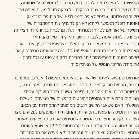
הנפשיות של האוכלוסייה לגורמי דחק מטיפוס I ומטיפוס IV שחוותה.
בחינה של הנתונים המוצגים בפרקים של רבקה תובל-משיח ואריה שלו,
של זהבה סלומון, אביטל לאופר ותמר לביא ושל רות פת-הורנצ’יק
ואוסנת דופלר תאפשר לקורא לא רק להעריך את ההסתברות של
חשיפה של אזרחים לטרור ולנגזרותיו, אלא גם לבחון באיזו מידה הצליחה
המערכה לזרות אימה בלבבות תושבי הארץ ולהטיל בהם חולי
פוסט-טראומטי. הממצאים בפרקים אלה מאפשרים להעריך את שיעור
האוכלוסייה המגיב תגובות האופייניות לחשיפה לטראומה מטיפוס I, את
שיעור התגובות המתאימות יותר לסביבת דחק מטיפוס IV ולחילופין –
את מידת החוסן הנפשי של האוכלוסייה.
אזרחים שנחשפו לאימה של אירוע טראומטי מטיפוס I, אבל גם נפגעו בו
גופנית, מהווים תת-קבוצה מיוחדת. פצועי אסונות זוכים, באופן טבעי,
לתשומת לב רפואית מסיבית, ו עדיפות משנית בלבד מוענקת על ידי
הצוותים הרפואיים העמוסים להיבטים הרגשיים של פציעתם. נשאלת
השאלה, האם משאבי הקשב הרבים המופנים להתמודדות עם הכאב
הפיזי והתמיכה הרפואית, הסיעודית והחברתית המוענקים לפצועים מצד
הצוות המקצועי ומצד בני המשפחה מסיחים את דעת הפצועים מאימת
המוות שחוו ומגוננים עליהם בפני התפתחות PTSD? או שמא העומס
הלוחץ של טראומטיזציה רגשית וגופנית דווקא מעלה את ההסתברות