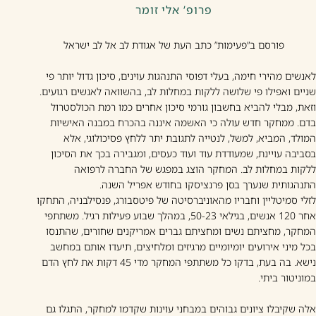
פרופ’ אלי זומר
פורסם ב”פעימות” כתב העת של אגודת לב אל לב ישראל
לאנשים מהירי חימה, בעלי דפוסי התנהגות עוינים, סיכון גדול יותר פי
שניים ואפילו פי שלושה ללקות במחלות לב, בהשוואה לאנשים רגועים.
וזאת, מבלי להביא בחשבון גורמי סיכון אחרים כמו רמת הכולסטרול
בדם. ממחקר חדש עולה כי האשמה איננה בהכרח במבנה האישיות
המולד, המביא, למשל, לנטייה לתגובת יתר ללחץ פסיכולוגי, אלא
בסביבה עויינת, שמעודדת עוד ועוד כעסים, ומגבירה בכך את הסיכון
ללקות במחלות לב. המחקר הוצג במפגש של החברה לרפואה
התנהגותית שנערך בסן פרנציסקו בחודש אפריל השנה.
לזלי סמיטליין וחבריו מהאוניברסיטה של פיטסבורג, פנסילבניה, התחקו
אחר 120 אנשים, בגילאי 50-23, במהלך שבוע פעילות רגיל. משתתפי
המחקר, מחציתם נשים ומחציתם גברים אמריקנים שחורים, שהתנסו
בכל מיני אירועים יומיומיים מרגיזים ומלחיצים, תיעדו אותם במחשב
נישא. בה בעת, בדקו כל משתתפי המחקר מדי 45 דקות את לחץ הדם
במוניטור ביתי.
אלה שקיבלו ציונים גבוהים במבחני עוינות שקדמו למחקר, התגלו גם