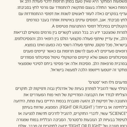
משמעות המחקר היא שאין טעם במתן תרופות לדכוי פעולת הלב או
המוח כאשר החולה בעצם מתקשה להתמודד עם גורמי לחץ בסביבתו.
עדיף במקרים כאלה לעזור לאנשים לשנות את דפוסי ההתמודדות עם
לחץ סביבתי. אגב, דפוסים עוינים באישיות אותרו בעבר כגורמים
הקטלניים במיכלול דפוסי ההתנהגות מטיפוס A.
למרות שמצטבר ידע רב בכל הנוגע לקשרים בין גורמים נפשיים לבריאות
הלב, אין עדיין שיתוף פעולה מקצועי הולם בין רופאי הלב והפסיכולוגים.
בישראל, מכל מקום, שיתוף פעולה רשמי כזה כמעט ואינו בנמצא.
רופאים מעדיפים לא פעם לרשום תרופות גם כאשר קיימים מענים
פסיכולוגיים משום שלא קיימים פרוטוקולי טיפול פסיכולוגי מסודרים
במרבית מרפאות הלב. מסיבות אלה אני פסימי ביחס לסיכוי שממצאי
מחקר זה יוטמעו וייושמו הלכה למעשה בישראל.
מדענים גילו תאי “סטרס”
הגילוי עשוי להוביל לפתרון בעיות של אדרנלין גבוה ודפיקות לב חוקרים
הצליחו לבודד את הקבוצה המדוייקת של תאי מוח המעוררים את
התגובה של דפיקות לב והזעה מוגברת בכפות הידיים בעת מתח, הידועה
כ”לחימה או בריחה” ( FIGHT OR FLIGHT). הממצא, שדווח בעיתון
“SCIENCE” עשוי, לדברי החוקרים, להוביל לדרכים חדשות למניעה או
לטיפול בבעיות לב הנובעות מ”סטרס”. הסביבה הכללית במוח שמגורה
בזמן תגובה של “FIGHT OR FLIGHT” ידועה לחוקרים זה מכבר, אולם