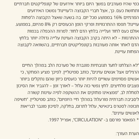
כמי שהיו מעורבים במשך היום ביותר אירועים של קונפליקטים חברתיים
ותחושת כעס. כך, אצל חברי הקבוצה ה”עויינת” נמשכו האירועים
המרגיזים 16% בממוצע מכל יום. בה בשעה שאצל הקבוצה ה”פחות
עויינת” תפסו ההתרגזויות ופרקי הזמן הכעוסים רק 8% מהיום, בממוצע.
אולם כעס לחוד ועלייה בלחץ הדם לחוד: למרות ההכפלה בכמות
ההתרגזות – לא היתה בקרב הקבוצה העוינת עלייה גדולה יותר בלחץ
הדם לאחר אותה מעורבות בקונפליקטים חברתיים, בהשוואה לקבוצה
הפחות עויינת.
“לא הצלחנו לתעד תגובתיות מוגברת של מערכת הלב במהלך החיים
הרגילים אצל אנשים עוינים”, כותב סמיטליין. לפיכך מציע המחקר, כי
אנשים מסוימים עשויים להיות יותר כועסים כיוון שהם נתקלים ביותר
מצבים מלחיצים. לחץ נפשי כזה עלול – לאורך זמן – להגביר את הסיכון
למחלת לב. “ממצאינו מחזקים את ההשקפה לפיה עוינות קשורה
ל’סביבה חברתית מורעלת’ במהלך חיי היומיום”, כותב סמיטליין. “חשיפה
תכופה לסטרס בינאישי, עלול לתרום, בחלקה, לסיכון מוגבר לבריאות
לאנשים עוינים”.
* המאמר פורסם ב- “CIRCULATION”, אפריל 1997.
הערת העורך
: