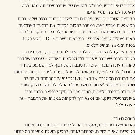
ארתור לואי וחבריו, מביה”ס לרפואה של אוניברסיטת וושינגטון בסט.
לואיס, הלכו צעד נוסף קדימה:
הקבוצה השתמשה בשני וירוסים כדי לאתר נוירונים במוח של עכברים,
המושפעים מגירוי. זאת, במטרה למפות במדויק את התאים האחראים
לתגובה. בהשתמשם בטכנולוגיה חדישה זו, עלה בידי החוקרים לזהות
תאים פעילים מייצרי אדרנלין, הנקראים בשם תאי 1C – בגזע המוח,
במוח האמצעי ובהיפותלמוס.
תאים אלה, גילו החוקרים, שולחים שדר לחוט השדרה, ומעוררים בכך
תגובה כימית שעוברת ישירות ללב ולבלוטת האדרנל – שבסופו של דבר
מעוררת את התגובה הפיסית המוגברת של הגוף למה שנתפס בעיניו
כ”סכנה”. לדברי לוואי, הידע עשוי לסייע למדענים לפתח תרופות שיחסמו
את התגובה המוגברת של תאי 1C, ובכך יסייעו להפחתת בעיות לב
שמקורן ב”סטרס”. “איתור התאים יכול בהחלט להיחשב כהתקדמות”,
אמר ד”ר רדפורד ויליאמס, מנהל מכון המחקר לרפואה התנהגותית
באוניברסיטת דיוק. “אם נמצא דרך להקהות במשהו את התגובה – זה
יהיה נפלא”.
הערת העורך
:
זהו ממצא מדעי חשוב, שעשוי להוביל לפיתוח תרופות עבור אותם
מטופלים שאינם יכולים, מסיבות שונות, להפיק תועלת מטיפול פסיכולוגי