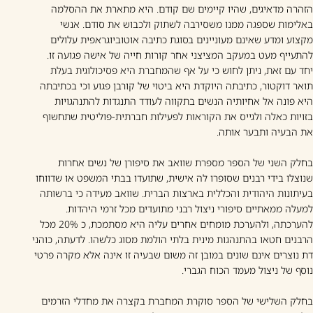
הזהרה מדאיגים, שהיו קיימים שם קודם. היא מתארת את ההסלמה
באלימות שספגה ממנו משסירבה לשתוק ולכבוש את סודם. אנשי
מקצוע ומדע שאינם מעוניינים בסוגת כתיבה אוטוביוגראפית עלולים
להתעייף מעט במעקב המציצני אחר קורות חייה של אישה פגועה זו.
יחד עם זאת, ניתן לחוש כי על אף שהמחברת היא פסיכולוגית בעלת
תואר דוקטור, כתיבתה היוקדת היא ביטוי של קורבן פגוע וכי בכתיבתה
היא פונה אל אחיותיה הנשים בתקווה לעודד התנגדות להתנהגויות
בזויות כאלה ולגייס את הקוראות לפעילות חברתית-פוליטית שתחשוף
את הבעיה ותבער אותה.
בחלק השני של הספר מספרת שוואב את סיפורן של נשים אחרות
שנוצלו בידי רבנים שסופרו לה אישית, שתועדו בבתי המשפט או שדווחו
בעיתונות היהודית והכללית בארצות הברית. שוואב מעידה כי ברשותה
למעלה ממאתיים סיפורי ניצול רבני מתועדים מכל זרמי היהדות.
להערכתה, ולהערכת מומחים אחרים עליה היא מסתמכת, כ 20% מכל
הרבנים חטאו בהתנהגות מינית בלתי הולמת מסוג כלשהו. לדעתה, כוהני
דת נוצרים אינם שונים במובן זה משום שבעיה זו אינה אלא מקרה פרטי
נוסף של ניצול מעמד הכוח הגברי.
בחלק השלישי של הספר סוקרת המחברת בקצרה את מחדלי הזרמים