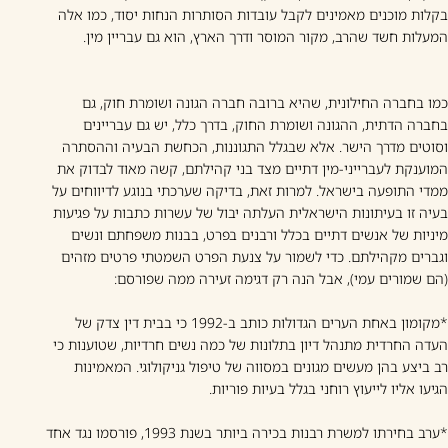
בקלות מוכנים מאמינים לקבל עובדות הסותרות הנחות יסוד, כמו אלה
המעלות חשד שהרב, מקור המוסר ודרך הארץ, הוא גם עבריין מין.
כמו בחברה החילונית, שהיא ברובה חברה הגונה ושומרת חוק, גם
בחברה הדתית, ההגונה ושומרת החוק, בדרך כלל, יש גם עבריינים
וסוטים מדרך הישר. אלא שבגלל התגוננות, הכחשת הבעיה וההסתרה
המוענקת לעברייני-מין דתיים מצד בני קהילתם, קשה מאוד לבדוק את
ממדי התופעה בישראל. למרות זאת, בדיקה שערכתי בנוגע לדיווחים על
בעיה זו בעיתונות הישראלית העלתה יבול של עשרות כתבות על פגיעות
מיניות של אנשים דתיים בכלל ורבנים בפרט, בבנות משפחתם ונשים
וגברים מקהילתם. כדי לשמור על צנעת הפרט השמטתי פרטים מזהים
(הם שמורים עמי), אבל הנה רק דגימה זעירה ממה שפורסם:
*מקומון באחת הערים הגדולות כותב ב-1992 כי בבית דין צדק של
העדה החרדית מתנהל דיון בתלונות של כמה נשים חרדיות, שטוענות כי
רב ביצע בהן מעשים מגונים במסווה של טיפול גניקולוגי. המאמינות
הגיעו אליו לייעוץ רוחני בגלל בעיות פוריות.
*ערב בחירתו למשרת רבנות בכירה ביותר בשנת 1993, פורסמו נגד אחד