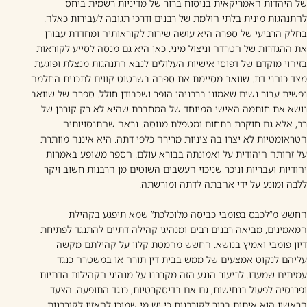
של היהדות האמריקאית בניסוח ברור של מדיניות רשמית ביחס
להתנהגות מינית בלתי הולמת של רבנים ודרכי תגובה לעבירות כאלה.
בחלק הרביעי של ספרה היא עושה שירות לקוראותיה ומחדדת עבורן
את ההגדרות של הטרדה וניצול מיני. כאן היא גם מנסה לסייע לקוראות
בזיהוי מוקדם של דפוסי אישיות העלולים לנבא התנהגות מנצלת ופוגעת
מצד כוהני דת. שוואב מסיימת את ספרה בשרטוט קווים לתכנית החלמה
נפשית עבור נשים שאמונן ברבניהן הופר ושכבודן חולל. ספרה של שוואב
נושא את חותמה האישי המיוחד של המחברת שהיא לא רק קורבן של
רב, אלא גם חוקרת בתחום ומטפלת מנוסה. נראה שהתנסויותיה
הטראומטיות לא יצרו בה ציניות מרירה כלפי דתה. היא איננה מוותרת
על זהותה היהודית על ואמונתה בבורא עולם. הספר משופע באמרות
יהודיות ועבריות וניכר שניכוי העשבים השוטים מן הרבנות חשוב ויקר
ללבה ומונע על ידי אהבתה לדתה ומורשתה.
החשש מ”לכבס בפומבי כביסה מלוכלכת” שמא תיפגע בקהילת
המאמינים, מביאה רבנים רבים ומנהיגי קהילה דתיים להתנגד לפתיחת
דיון פומבי ואמיץ בנושא. החשש מהמטת קלון על קהילתם מקשה
עליהם לנקוט אמצעים של ממש בבית דין תורה או במשטרה כנגד
עמיתים שמעדו. לביעור הנגע הזה מקרבנו על מנהיגי הקהילות הדתיות
ופרנסיה לפעול בנחישות, גם אם בדיסקרטיות, כנגד התופעה. הצעד
הראשון הוא איתות ברור לקורבנות כי יש מי שמוכן להאזין לקורבנות