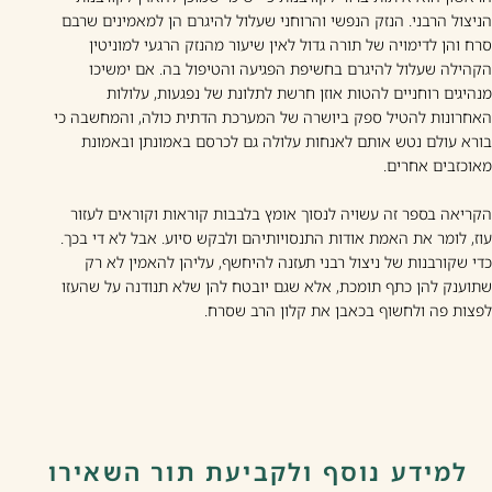
הניצול הרבני. הנזק הנפשי והרוחני שעלול להיגרם הן למאמינים שרבם
סרח והן לדימויה של תורה גדול לאין שיעור מהנזק הרגעי למוניטין
הקהילה שעלול להיגרם בחשיפת הפגיעה והטיפול בה. אם ימשיכו
מנהיגים רוחניים להטות אוזן חרשת לתלונת של נפגעות, עלולות
האחרונות להטיל ספק ביושרה של המערכת הדתית כולה, והמחשבה כי
בורא עולם נטש אותם לאנחות עלולה גם לכרסם באמונתן ובאמונת
מאוכזבים אחרים.
הקריאה בספר זה עשויה לנסוך אומץ בלבבות קוראות וקוראים לעזור
עוז, לומר את האמת אודות התנסויותיהם ולבקש סיוע. אבל לא די בכך.
כדי שקורבנות של ניצול רבני תעזנה להיחשף, עליהן להאמין לא רק
שתוענק להן כתף תומכת, אלא שגם יובטח להן שלא תנודנה על שהעזו
לפצות פה ולחשוף בכאבן את קלון הרב שסרח.
למידע נוסף ולקביעת תור השאירו