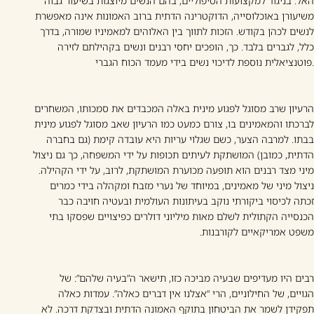
האל. בניגוד למקצועות הטיפוליים, בהם הנשים מיוצגות בשיעור גבוה
משיעורן באוכלוסייה, הדוקטרינה הדתית ברוב האמונות אינה מאפשרת
לנשים לכהן בקודש. הזכות לתווך בין האלוהים למאמיניו שמורה, בדרך
כלל, לגברים בלבד. כך, הופכים יחסי רבנים ונשים בקהילתם לזירה
פוטנציאלית נוספת לדיכוי נשים בידי מעמד הכוח הגברי.
הרעיון שרב מסוגל לפגוע מינית באלה המכבדים את סמכותו, המשחרים
לברכתו והמאמינים בו, צורם כמעט כמו הרעיון שאב מסוגל לפגוע מינית
בבתו. למרבה הצער, כשם שגלוי עריות היא עובדה קימת (גם בחברה
הדתית, כמובן) המושתקת לעיתים תכופות על ידי המשפחה, כך גם ניצול
מיני מצד רבנים הוא תופעה מכוערת המושתקת, לרוב, על ידי הקהילה.
ניצול מיני של מאמינים, במיוחד של נערי מזבח ומקהלה בידי כמרים
זכתה לכיסוי ביקורתי נוקב בעיתונות העולמית ובעטיה חויבה כבר
הכנסייה הקתולית לשלם מאות מיליוני דולרים כפיצויים שפסקו בתי
משפט אמריקאיים לקורבנות.
רבים היו מעדיפים שבעיה מביכה כזו, תישאר ה”בעיה שלהם”: של
הגויים, של החילוניים, הרי “אצלנו אין דברים כאלה”. עמדות כאלה
תפקידן לשמר את הביטחון בתוקף האמונה הדתית ובצדקת דרכה. לא