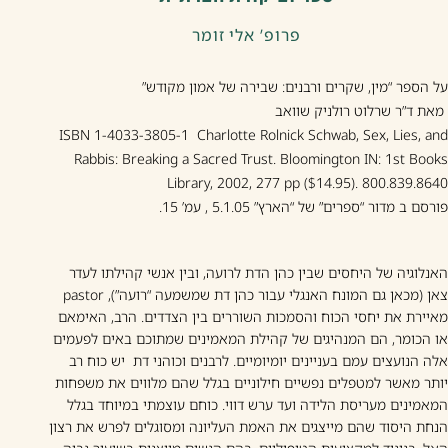
פרופ’ אלי זומר
על הספר “מין, שקרים ורבנים: שבירה של אמון מקודש”
מאת ד”ר שרלוט רולניק שוואב
ISBN 1-4033-3805-1 Charlotte Rolnick Schwab, Sex, Lies, and
Rabbis: Breaking a Sacred Trust. Bloomington IN: 1st Books
Library, 2002, 277 pp ($14.95). 800.839.8640
פורסם ב מדור “ספרים” של “הארץ” 5.1.05 , עמ’ 15.
האנלוגיה של היחסים שבין כהן הדת לרועה, ובין אנשי קהילתו לעדר
צאן (מכאן גם המונח האנגלי עבור כהן דת
pastor שמשמעה “רועה”),
מאיירת את יחסי הכוח והסמכות השוררים בין הצדדים. הרב, האימאם
או הכומר, הם המנהיגים של קהילת המאמינים שמתוכם באים לפעמים
אלה הנועצים עמם בעניינים יומיומיים. לרבנים וכוהני דת יש כוח רב
יותר מאשר למטפלים נפשיים חילוניים בגלל שהם מלווים את משפחות
המאמינים מעריסת הלידה ועד ערש דווי. כוחם עוצמתי במיוחד בגלל
הנחת היסוד שהם מייצגים את האמת העליונה ומסוגלים לפרש את רצון