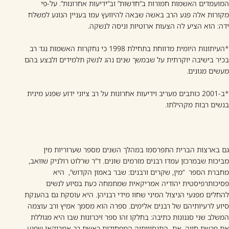
המועמדים האשמות חמורות ב”חדשות” וב”ידיעות אחרונות”. על-פי
מקורות אלה פגע הרב באשה שבאה להיוועץ עמו בעניין הנוגע למשלח
ידה: הוא הציע לה הצעות ארוטיות וניסה לנשקה.
*העיתונות היומית מדווחת בתחילת 1998 כי נחקרות האשמות נגד רב
בכיר בישיבה יוקרתית על שבמשך שנים נהג לנשק תלמידים ולבצע בהם
מעשים מגונים.
*ב-2001 כותבים מעריב וידיעות אחרונות על רב ציוני ידוע שפגע מינית
בנשים רבות מקהילתו.
גם בארצות הברית התפרסמו במהלך השנים מספר שערוריות מין
מביכות שבמרכזן עמדו רבנים מזרמים שונים. ד”ר שרלוט רולניק שוואב,
מחברת הספר “מין, שקרים ורבנים: שבר באמון הקדוש”, היא
פסיכותרפיסטית יהודיה אמריקאית שמתמחה כעת בסיוע לנשים
להחלים מפגעי הניצול המיני שחוו מידי רבניהן. היא עוסקת גם בהענקת
סיוע לרעיותיהם של רבנים אלימים. ספרה הוא מסמך אמיץ ורב עוצמה
המשלב שני סגנונות כתיבה: בחלקו זהו ספר זיכרונות שבו היא מגוללת
את פרשת חייה, את התנסויותיה המפחידות כאשת רב אמריקאי שפגע