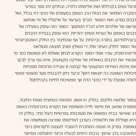
וניצל נשים בקהילתו ואת אלימותו כלפיה, ובחלקו זהו ספר במדעי
החברה המתאר את הכוח הרב הטמון במעמדם של כוהני דת בכלל, ושל
רבנים בפרט, ואת הקושי הכרוך בערעור על שיקוליו של מי שנחשב
פרשנו של אלוהים ויודע דבריו המוסמך. הספר הזה עוסק במעילה של
רבנים באמונן של נערות ונשים יהודיות. הוא עוסק בבגידת הרבנים
בקהילותיהם, בתורה וביהדות. על אף שהחיבור בין החלק האוטוביוגרפי
של הספר לחלק העיוני שלו, די מאולץ ומניב תוצאה מטולאת
ודיסהרמונית, עורר אותי הספר הקורא לבחון שאלות לא פשוטות כמו: מי
מכשיר את הרבנים בשאלות של אתיקה מקצועית, איזה גוף צריך לבקר
את איכות השירות המקצועי של קבוצה זו שבידה מרוכזות סמכויות
ויכולות השפעה כה יוצאות דופן? וכיצד ניתן להבטיח סעד משפטי ונפשי
לאלה שנוצלו על ידי כוהני הדת אך ממשיכות לחיות בקהילתם?
בספר שלושה חלקים. בחלק הראשון, המהווה כמחצית מנפח החיבור,
מספרת שוואב את סיפור חייה ומשתפת את הקורא בזיכרונותיה כאשת
רב שאישר בבית המשפט את מעורבותו בפרשיות ניצול מיני. בחלק זה
היא מגוללת את תלאותיה כקורבן לאלימותו שפרצה משחשפה את
נאפופיו. בפרק זה מנסה המחברת להסביר לעצמה ולקוראים כיצד
התאהבה ברב שהפך ברבות הימים לבעלה וכיצד התעלמה מסימני