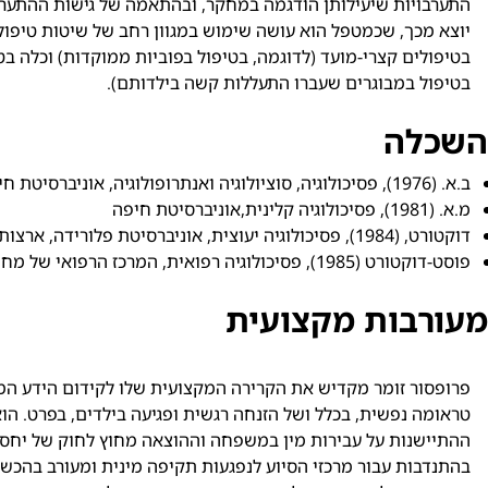
התערבויות שיעילותן הודגמה במחקר, ובהתאמה של גישות ההתערב
יוצא מכך, שכמטפל הוא עושה שימוש במגוון רחב של שיטות טיפולי
בטיפולים קצרי-מועד (לדוגמה, בטיפול בפוביות ממוקדות) וכלה בטי
בטיפול במבוגרים שעברו התעללות קשה בילדותם).
השכלה
ב.א. (1976), פסיכולוגיה, סוציולוגיה ואנתרופולוגיה, אוניברסיטת חיפה
מ.א. (1981), פסיכולוגיה קלינית,אוניברסיטת חיפה
דוקטורט, (1984), פסיכולוגיה יעוצית, אוניברסיטת פלורידה, ארצות הברית
פוסט-דוקטורט (1985), פסיכולוגיה רפואית, המרכז הרפואי של מחוז מילווקי, ארצות הברית
מעורבות מקצועית
פרופסור זומר מקדיש את הקרירה המקצועית שלו לקידום הידע המ
טראומה נפשית, בכלל ושל הזנחה רגשית ופגיעה בילדים, בפרט. הו
ההתיישנות על עבירות מין במשפחה וההוצאה מחוץ לחוק של יחסי מ
בהתנדבות עבור מרכזי הסיוע לנפגעות תקיפה מינית ומעורב בהכש