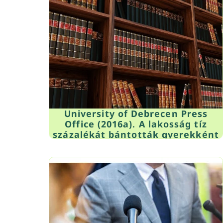
University of Debrecen Press
Office (2016a). A lakosság tíz
százalékát bántották gyerekként
Ten percent of the population
could have been maltreated in
childhood). Retrieved from
tinyurl.com/hmly2sw on Oct. 23,
2016 (in Hungarian)