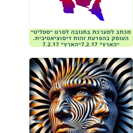
מכתב למערכת בתגובה לסרט ״ספליט״
העוסק בהפרעת זהות דיסוציאטיבית.
״הארץ״ֿ 7.2.17״הארץ״ֿ 7.2.17