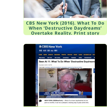
CBS New York (2016). What To Do
When ‘Destructive Daydreams’
Overtake Reality. Print story
retrieved from
http://newyork.cbslocal.com/2016/
11/09/destructive-daydreams/ on
Nov.9., 2016