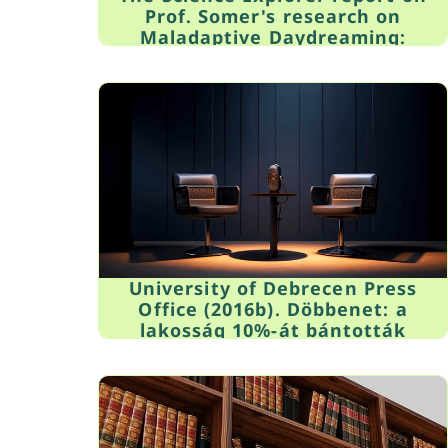
Prof. Somer's research on
Maladaptive Daydreaming:
"Maladaptive" daydreamers
dream up to 69 percent of the day,
Feel they have an addiction. May
16, 2016
University of Debrecen Press
Office (2016b). Döbbenet: a
lakosság 10%-át bántották
gyerekként (Shocking: 10% of the
population are survivors of child
abuse. Retrieved from
tinyurl.com/zvjb5dq on Oct. 23,
2016 (in Hungarian)